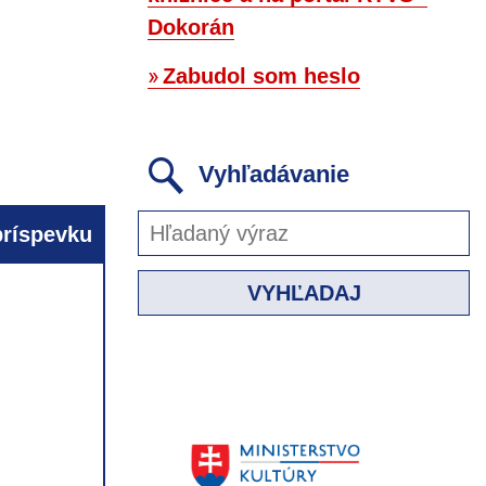
Dokorán
Zabudol som heslo
Vyhľadávanie
ríspevku
VYHĽADAJ