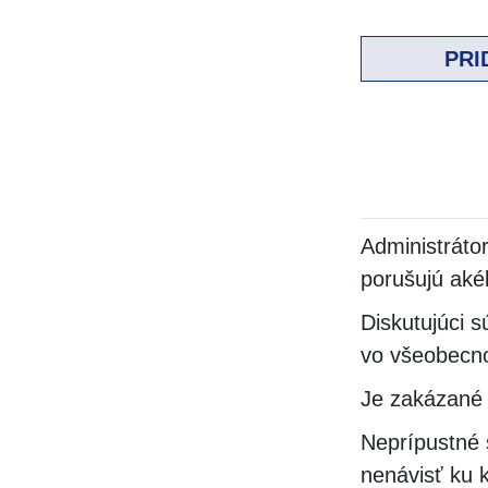
PRI
Administrátor
porušujú aké
Diskutujúci s
vo všeobecno
Je zakázané 
Neprípustné 
nenávisť ku 