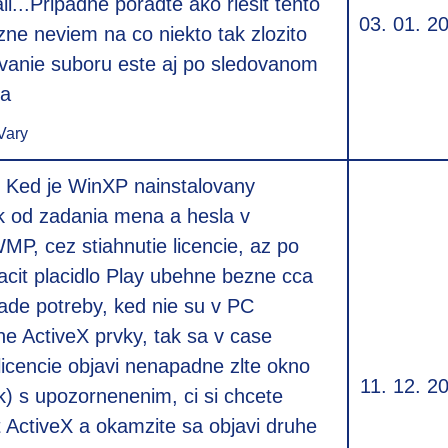
li...Pripadne poradte ako riesit tento
03. 01. 2
ne neviem na co niekto tak zlozito
covanie suboru este aj po sledovanom
ia
Vary
 Ked je WinXP nainstalovany
k od zadania mena a hesla v
P, cez stiahnutie licencie, az po
acit placidlo Play ubehne bezne cca
pade potreby, ked nie su v PC
ne ActiveX prvky, tak sa v case
licencie objavi nenapadne zlte okno
11. 12. 2
k) s upozornenenim, ci si chcete
t ActiveX a okamzite sa objavi druhe