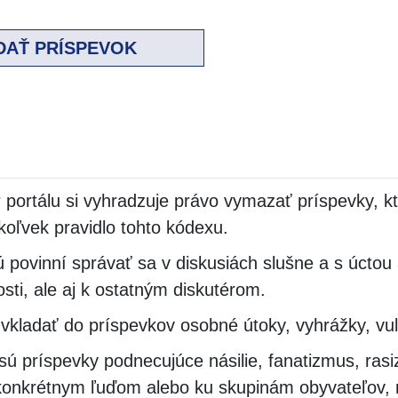
DAŤ PRÍSPEVOK
 portálu si vyhradzuje právo vymazať príspevky, k
koľvek pravidlo tohto kódexu.
ú povinní správať sa v diskusiách slušne a s úctou 
sti, ale aj k ostatným diskutérom.
vkladať do príspevkov osobné útoky, vyhrážky, vu
sú príspevky podnecujúce násilie, fanatizmus, ras
konkrétnym ľuďom alebo ku skupinám obyvateľov, 