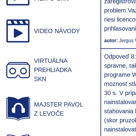
zaregistrova
problem.Vaz
riesi licen
prihlasovan
VIDEO NÁVODY
autor:
Jergus 
Odpoveď 8:
VIRTUÁLNA
spravne, ta
PREHLIADKA
programe WM
SKN
moznost stl
30 s. V pri
nainstalova
MAJSTER PAVOL
stahovania 
Z LEVOČE
(skor pruzo
nainstalova