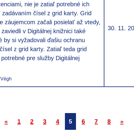
enciami, nie je zatiaľ potrebné ich
 zadávaním čísel z grid karty. Grid
e záujemcom začali posielať až vtedy,
30. 11. 2
aviedli v Digitálnej knižnici také
ré by si vyžadovali ďašiu ochranu
sel z grid karty. Zatiaľ teda grid
 potrebné pre služby Digitálnej
 Végh
«
1
2
3
4
5
6
7
8
»