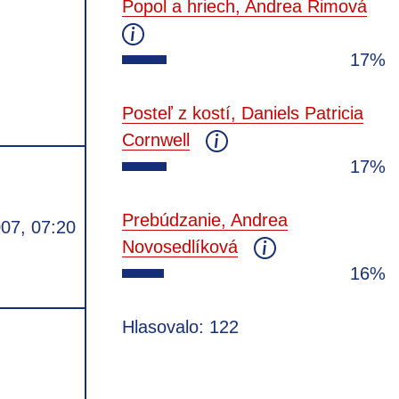
Popol a hriech, Andrea Rimová
17%
Posteľ z kostí, Daniels Patricia
Cornwell
17%
Prebúdzanie, Andrea
007, 07:20
Novosedlíková
16%
Hlasovalo: 122