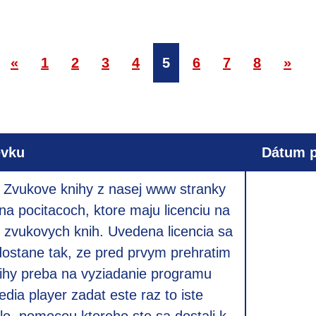
«
1
2
3
4
5
6
7
8
»
evku
Dátum p
 Zvukove knihy z nasej www stranky
 na pocitacoch, ktore maju licenciu na
 zvukovych knih. Uvedena licencia sa
dostane tak, ze pred prvym prehratim
ihy preba na vyziadanie programu
ia player zadat este raz to iste