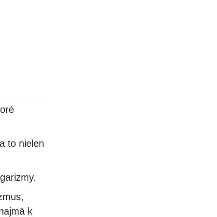
toré
a to nielen
lgarizmy.
izmus,
najmä k