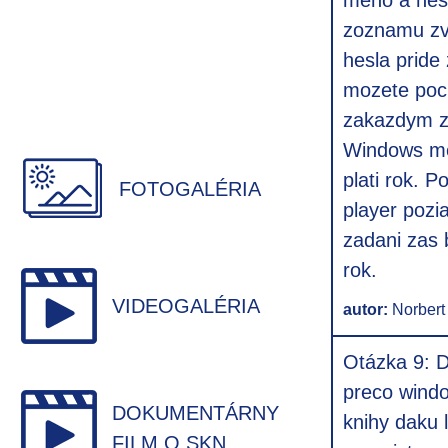
meno a hesl
zoznamu zv
hesla pride
mozete pocu
zakazdym z
Windows med
plati rok.
FOTOGALÉRIA
player pozi
zadani zas 
rok.
VIDEOGALÉRIA
autor:
Norbert
Otázka 9: D
preco windo
DOKUMENTÁRNY
knihy daku 
FILM O SKN