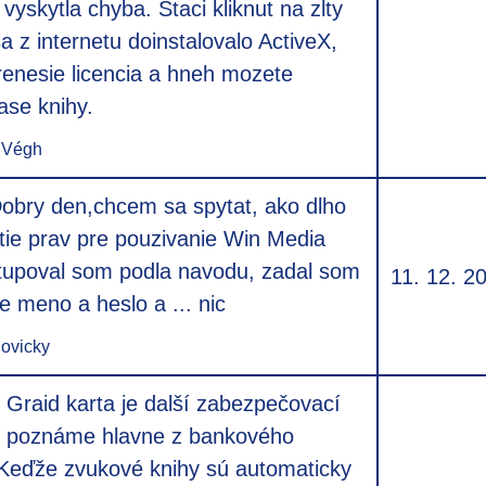
vyskytla chyba. Staci kliknut na zlty
a z internetu doinstalovalo ActiveX,
enesie licencia a hneh mozete
ase knihy.
 Végh
obry den,chcem sa spytat, ako dlho
utie prav pre pouzivanie Win Media
tupoval som podla navodu, zadal som
11. 12. 2
e meno a heslo a ... nic
ovicky
Graid karta je další zabezpečovací
rý poznáme hlavne z bankového
 Keďže zvukové knihy sú automaticky