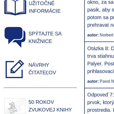
okno, za sa 
UŽITOČNÉ
pasik, aby s
INFORMÁCIE
potom sa pr
prehravat n
SPÝTAJTE SA
autor:
Norbert
KNIŽNICE
Otázka 8: D
trva stiahn
Palyer. Pos
NÁVRHY
prihlasovaci
ČITATEĽOV
autor:
Pavol N
Odpoveď 7: 
50 ROKOV
prvok, kto
ZVUKOVEJ KNIHY
prostredia.