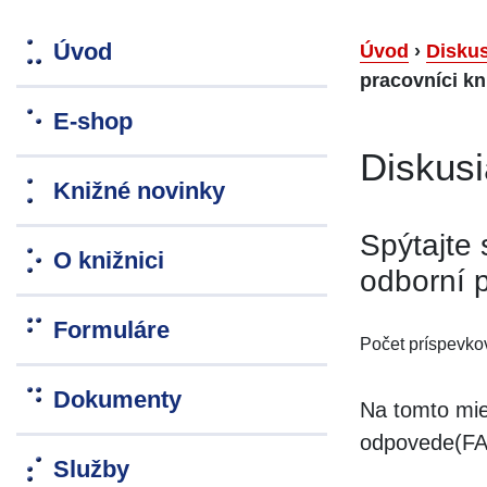
Úvod
Úvod
›
Diskus
pracovníci kn
E-shop
Diskusi
Knižné novinky
Spýtajte 
O knižnici
odborní p
Formuláre
Počet príspevko
Dokumenty
Na tomto mie
odpovede(FAQ
Služby