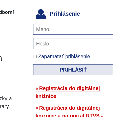
odborní
Prihlásenie
Zapamätať prihlásenie
ú
PRIHLÁSIŤ
Registrácia do digitálnej
knižnice
zky a
rary.
Registrácia do digitálnej
knižnice a na portál RTVS -