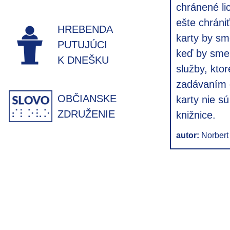
chránené lic
ešte chrániť
HREBENDA
karty by sm
PUTUJÚCI
keď by sme z
K DNEŠKU
služby, kto
zadávaním čí
OBČIANSKE
karty nie sú
ZDRUŽENIE
knižnice.
autor:
Norbert