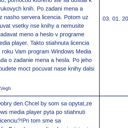
o, pomocou ktoreho ste sa dostali k
ukovych knih. Po zadani mena a
 z nasho servera licencia. Potom uz
03. 01. 2
vat vsetky nse knihy a nemusite
adavat meno a heslo v programe
ia player. Takto stiahnuta licencia
 Po roku Vam program Windows Media
ada o zadanie mena a hesla. Po jeho
budete moct pocuvat nase knihy dalsi
 Vegh
obry den.Chcel by som sa opytat,ze
ws media player pyta po stiahnuti
licenciu?!Pri tom sme sa