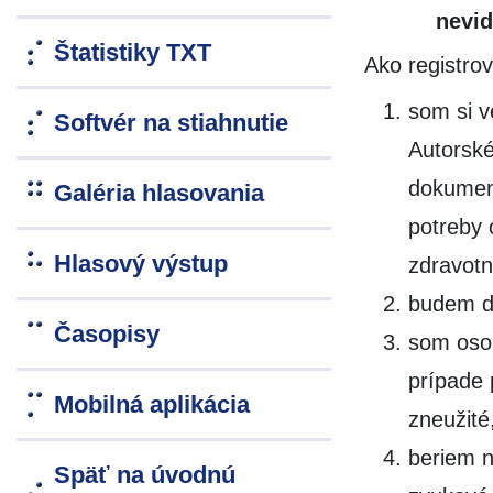
nevid
Štatistiky TXT
Ako registro
som si v
Softvér na stiahnutie
Autorské
dokumen
Galéria hlasovania
potreby
Hlasový výstup
zdravotn
budem do
Časopisy
som oso
prípade 
Mobilná aplikácia
zneužité
beriem n
Späť na úvodnú