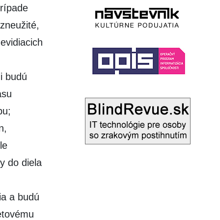
rípade
 zneužité,
evidiacich
i budú
asu
bu;
n,
le
y do diela
ia a budú
netovému