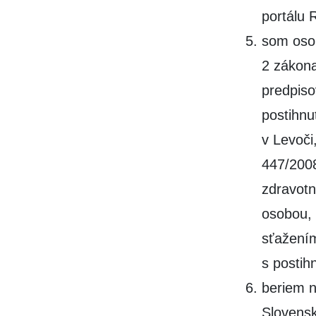
portálu 
som osob
2 zákona
predpiso
postihnu
v Levoči
447/200
zdravotn
osobou,
sťažením
s postih
beriem n
Slovensk