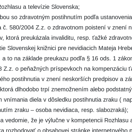
Rozhlasu a televízie Slovenska;
ou so zdravotným postihnutím podľa ustanovenia
 č. 580/2004 Z.z. o zdravotnom poistení v znení 
v, ktorá preukázala invaliditu, resp. ťažké zdravot
tie Slovenskej knižnici pre nevidiacich Mateja Hre
, a to na základe preukazu podľa § 16 ods. 1 záko
8 Z.z. o peňažných príspevkoch na kompenzáciu 
ého postihnutia v znení neskorších predpisov a z
 ktorá dlhodobo trpí znemožnením alebo podstatn
 vnímania diela v dôsledku postihnutia zraku ( na
nutím zraku – osoba nevidiaca, resp. slabozraká);
a vedomie, že je výlučne v kompetencii Rozhlasu a
a rozhodovať o obsahovej stránke internetového p