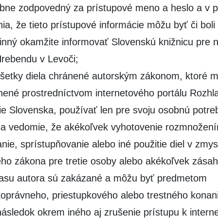
bne zodpovedný za prístupové meno a heslo a v p
ia, že tieto prístupové informácie môžu byť či boli
nný okamžite informovať Slovenskú knižnicu pre n
rebendu v Levoči;
šetky diela chránené autorským zákonom, ktoré m
nené prostredníctvom internetového portálu Rozhl
zie Slovenska, používať len pre svoju osobnú potre
a vedomie, že akékoľvek vyhotovenie rozmnožení
anie, sprístupňovanie alebo iné použitie diel v zmys
ho zákona pre tretie osoby alebo akékoľvek zásah
lasu autora sú zakázané a môžu byť predmetom
oprávneho, priestupkového alebo trestného konan
ásledok okrem iného aj zrušenie prístupu k inter