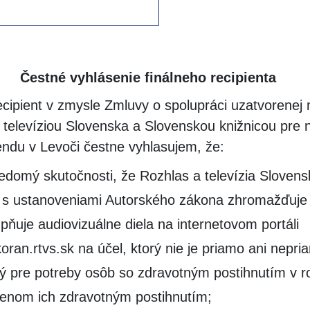
Čestné vyhlásenie finálneho recipienta
recipient v zmysle Zmluvy o spolupráci uzatvorenej
televíziou Slovenska a Slovenskou knižnicou pre n
ndu v Levoči čestne vyhlasujem, že:
edomý skutočnosti, že Rozhlas a televízia Slovens
e s ustanoveniami Autorského zákona zhromažďuje
upňuje audiovizuálne diela na internetovom portáli
ran.rtvs.sk na účel, ktorý nie je priamo ani nepri
 pre potreby osôb so zdravotným postihnutím v 
enom ich zdravotným postihnutím;