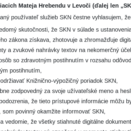
iacich Mateja Hrebendu v Levoči (ďalej len „S
vaný používateľ služieb SKN čestne vyhlasujem, že
edomý skutočnosti, že SKN v súlade s ustanoveni
ho zákona získava, zhotovuje a zhromažďuje digit
ty a zvukové nahrávky textov na nekomerčný účel
 osôb so zdravotným postihnutím v rozsahu odôvo
ým postihnutím,
držiavať Knižnično-výpožičný poriadok SKN,
bne zodpovedný za svoje užívateľské meno a hesl
podozrenia, že tieto prístupové informácie môžu byť
, som povinný okamžite informovať SKN,
a vedomie, že všetky stiahnuté digitálne dokumen