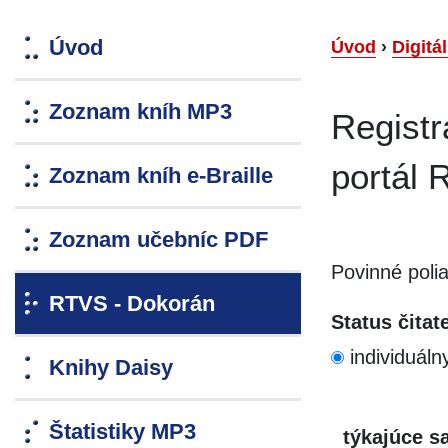
Úvod
Úvod
›
Digitá
Zoznam kníh MP3
Registr
portál 
Zoznam kníh e-Braille
Zoznam učebníc PDF
Povinné poli
RTVS - Dokorán
Status čitat
individuáln
Knihy Daisy
Štatistiky MP3
týkajúce sa