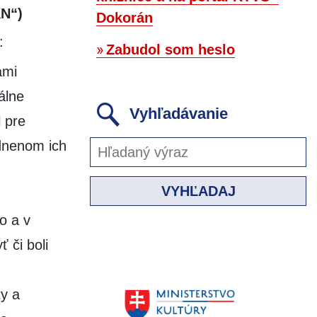
KN“)
Dokorán
:
Zabudol som heslo
ami
álne
Vyhľadávanie
 pre
dnenom ich
VYHĽADAJ
o a v
 či boli
ty a