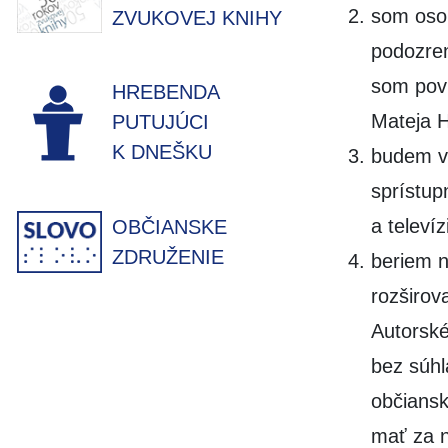
som oso
ZVUKOVEJ KNIHY
podozren
som povi
HREBENDA
Mateja H
PUTUJÚCI
K DNEŠKU
budem v
sprístup
a televí
OBČIANSKE
ZDRUŽENIE
beriem n
rozširov
Autorské
bez súh
občiansk
mať za n