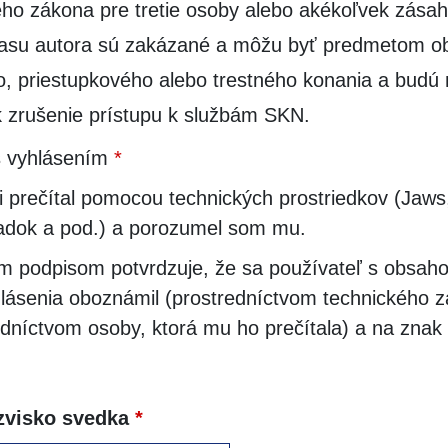
ho zákona pre tretie osoby alebo akékoľvek zásah
lasu autora sú zakázané a môžu byť predmetom o
, priestupkového alebo trestného konania a budú
 zrušenie prístupu k službám SKN.
 vyhlásením
*
 prečítal pomocou technických prostriedkov (Jaw
riadok a pod.) a porozumel som mu.
m podpisom potvrdzuje, že sa používateľ s obsah
lásenia oboznámil (prostredníctvom technického z
edníctvom osoby, ktorá mu ho prečítala) a na znak 
zvisko svedka
*