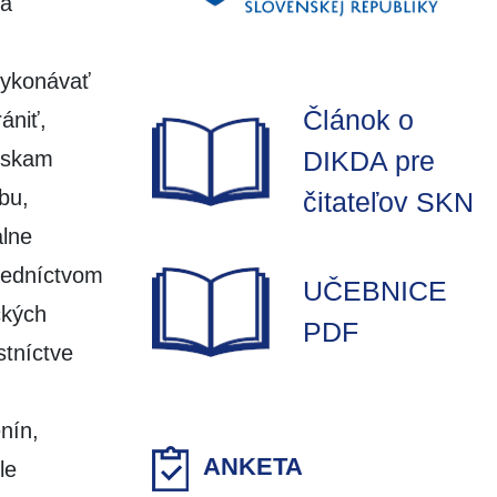
ia
vykonávať
Článok o
ániť,
DIKDA pre
ískam
bu,
čitateľov SKN
álne
redníctvom
UČEBNICE
ckých
PDF
stníctve
nín,
ANKETA
le