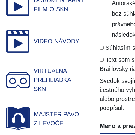
DOKUMENTÁRNY
Autorské
FILM O SKN
bez súh
právneho
následok
VIDEO NÁVODY
Súhlasím s
Text som si
Braillovský 
VIRTUÁLNA
PREHLIADKA
Svedok svojí
SKN
čestného vyh
alebo prostr
podpísal.
MAJSTER PAVOL
Z LEVOČE
Meno a prie