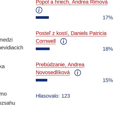
Popol a hriech, Andrea Rimová
17%
Posteľ z kostí, Daniels Patricia
 medzi
Cornwell
evidiacich
18%
Prebúdzanie, Andrea
ka
Novosedlíková
15%
amo
Hlasovalo: 123
rozsahu