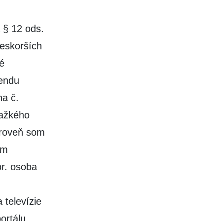
 § 12 ods.
neskorších
né
bendu
na č.
ťažkého
ároveň som
ým
pr. osoba
 televízie
ortálu