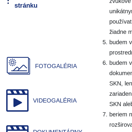
zvukové 
stránku
unikátny
používat
žiadne m
budem v
prostred
budem vy
FOTOGALÉRIA
dokument
SKN, len
zariaden
VIDEOGALÉRIA
SKN aleb
beriem 
rozširov