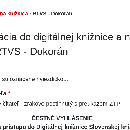
lna knižnica
›
RTVS - Dokorán
ácia do digitálnej knižnice a 
RTVS - Dokorán
a sú označené hviezdičkou.
eľa
*
y čitateľ - zrakovo postihnutý s preukazom ZŤP
ČESTNÉ VYHLÁSENIE
 prístupu do Digitálnej knižnice Slovenskej kni