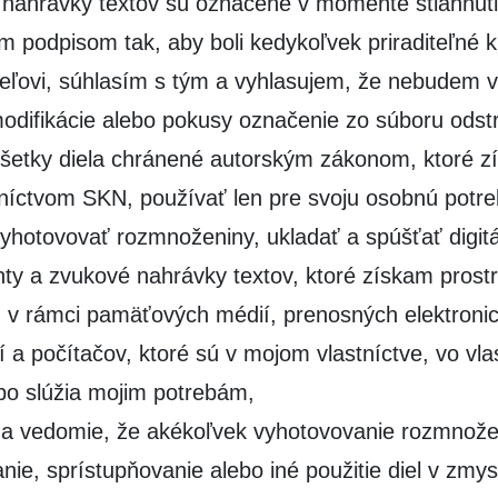
nahrávky textov sú označené v momente stiahnut
m podpisom tak, aby boli kedykoľvek priraditeľné k
eľovi, súhlasím s tým a vyhlasujem, že nebudem 
odifikácie alebo pokusy označenie zo súboru odstr
šetky diela chránené autorským zákonom, ktoré z
níctvom SKN, používať len pre svoju osobnú potre
hotovovať rozmnoženiny, ukladať a spúšťať digit
y a zvukové nahrávky textov, ktoré získam prost
 v rámci pamäťových médií, prenosných elektroni
í a počítačov, ktoré sú v mojom vlastníctve, vo vla
o slúžia mojim potrebám,
na vedomie, že akékoľvek vyhotovovanie rozmnože
anie, sprístupňovanie alebo iné použitie diel v zmys