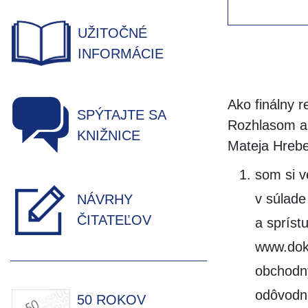
UŽITOČNÉ
INFORMÁCIE
Ako finálny 
SPÝTAJTE SA
Rozhlasom a 
KNIŽNICE
Mateja Hrebe
som si v
v súlad
NÁVRHY
ČITATEĽOV
a spríst
www.doko
obchodný
odôvodn
50 ROKOV