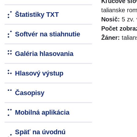
Kľúčové slo
talianske ro
Štatistiky TXT
Nosič:
5 zv. 
Počet zobra
Softvér na stiahnutie
Žáner:
talia
Galéria hlasovania
Hlasový výstup
Časopisy
Mobilná aplikácia
Späť na úvodnú