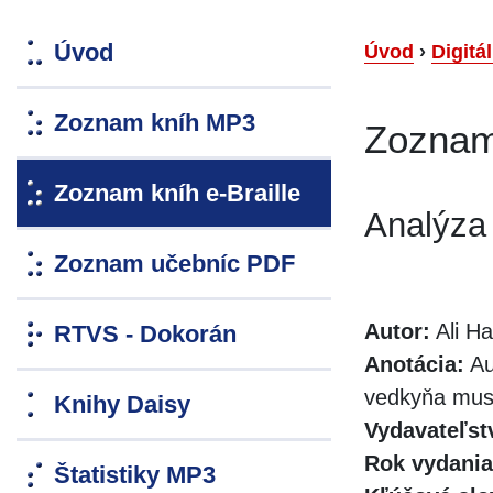
Úvod
Úvod
›
Digitá
Zoznam kníh MP3
Zoznam 
Zoznam kníh e-Braille
Analýza
Zoznam učebníc PDF
Autor:
Ali H
RTVS - Dokorán
Anotácia:
Au
vedkyňa musí
Knihy Daisy
Vydavateľst
Rok vydania
Štatistiky MP3