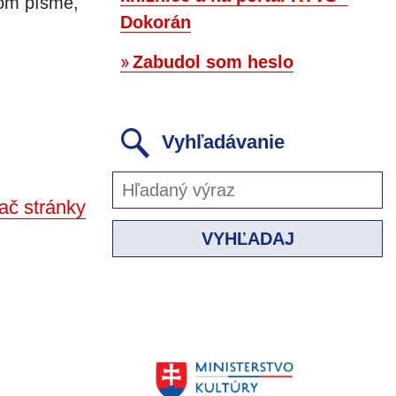
ovom písme,
Dokorán
Zabudol som heslo
Vyhľadávanie
ač stránky
VYHĽADAJ