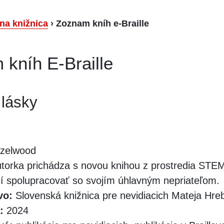
lna knižnica
›
Zoznam kníh e-Braille
kníh E-Braille
 lásky
azelwood
torka prichádza s novou knihou z prostredia STEM,
 spolupracovať so svojím úhlavným nepriateľom.
vo:
Slovenská knižnica pre nevidiacich Mateja Hr
:
2024