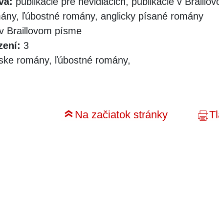
vá:
publikácie pre nevidiacich, publikácie v Braill
mány, ľúbostné romány, anglicky písané romány
v Braillovom písme
zení:
3
nske romány, ľúbostné romány,
Na začiatok stránky
Tl