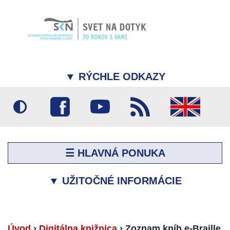
▼
RÝCHLE ODKAZY
☰ HLAVNÁ PONUKA
▼
UŽITOČNÉ INFORMÁCIE
Úvod
›
Digitálna knižnica
›
Zoznam kníh e-Braille