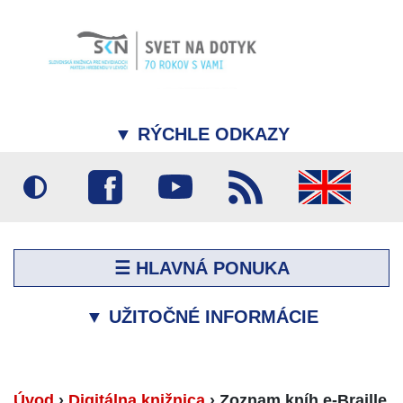
▼
RÝCHLE ODKAZY
☰ HLAVNÁ PONUKA
▼
UŽITOČNÉ INFORMÁCIE
Úvod
›
Digitálna knižnica
›
Zoznam kníh e-Braille