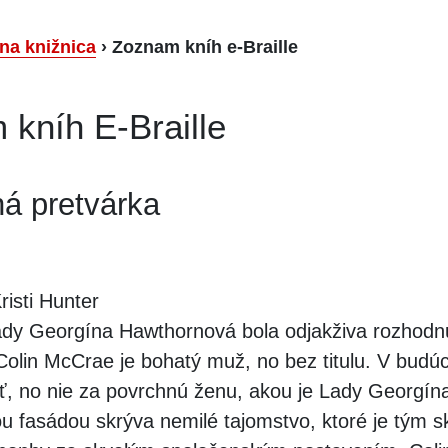
lna knižnica
›
Zoznam kníh e-Braille
kníh E-Braille
á pretvárka
isti Hunter
dy Georgína Hawthornová bola odjakživa rozhodnu
Colin McCrae je bohatý muž, no bez titulu. V budúc
iť, no nie za povrchnú ženu, akou je Lady Georgín
u fasádou skrýva nemilé tajomstvo, ktoré je tým 