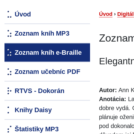
Úvod
Úvod
›
Digitá
Zoznam kníh MP3
Zoznam 
Zoznam kníh e-Braille
Elegantn
Zoznam učebníc PDF
Autor:
Ann Kr
RTVS - Dokorán
Anotácia:
La
dobre vydá. 
Knihy Daisy
plánuje ožen
pod dokonalo
Štatistiky MP3