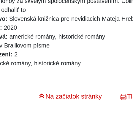
honby za skvelým spoločenským postavením. Colin
odhaliť to
vo:
Slovenská knižnica pre nevidiacich Mateja Hr
:
2020
vá:
americké romány, historické romány
v Braillovom písme
zení:
2
cké romány, historické romány
Na začiatok stránky
Tl