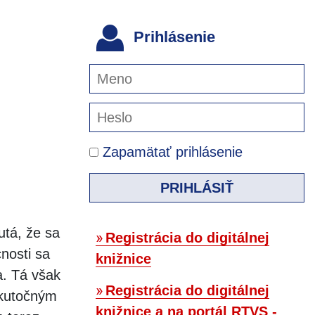
Prihlásenie
Zapamätať prihlásenie
PRIHLÁSIŤ
tá, že sa
Registrácia do digitálnej
nosti sa
knižnice
a. Tá však
Registrácia do digitálnej
skutočným
knižnice a na portál RTVS -