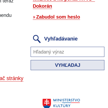
 teraz
Dokorán
ebendu
Zabudol som heslo
Vyhľadávanie
VYHĽADAJ
ač stránky