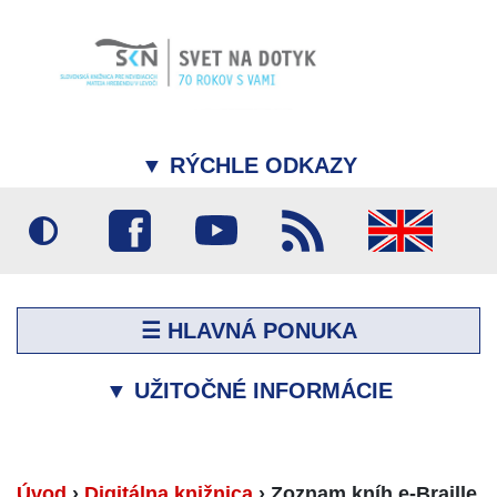
▼
RÝCHLE ODKAZY
☰ HLAVNÁ PONUKA
▼
UŽITOČNÉ INFORMÁCIE
Úvod
›
Digitálna knižnica
›
Zoznam kníh e-Braille