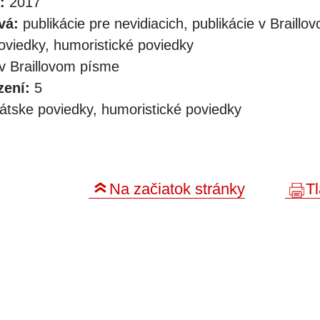
:
2017
vá:
publikácie pre nevidiacich, publikácie v Braill
oviedky, humoristické poviedky
v Braillovom písme
zení:
5
átske poviedky, humoristické poviedky
Na začiatok stránky
Tl