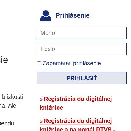
Prihlásenie
ie
Zapamätať prihlásenie
PRIHLÁSIŤ
blízkosti
Registrácia do digitálnej
ha. Ale
knižnice
Registrácia do digitálnej
ebendu
knižnice a na portál RTVS -