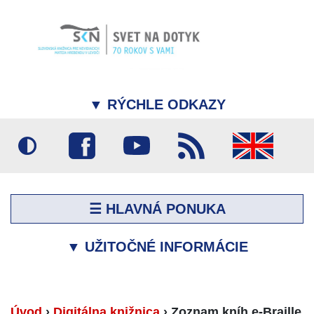
▼
RÝCHLE ODKAZY
☰ HLAVNÁ PONUKA
▼
UŽITOČNÉ INFORMÁCIE
Úvod
›
Digitálna knižnica
›
Zoznam kníh e-Braille