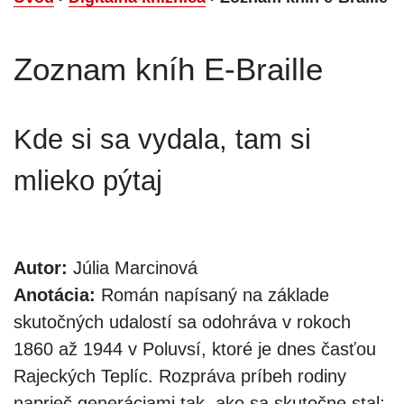
Zoznam kníh E-Braille
Kde si sa vydala, tam si
mlieko pýtaj
Autor:
Júlia Marcinová
Anotácia:
Román napísaný na základe
skutočných udalostí sa odohráva v rokoch
1860 až 1944 v Poluvsí, ktoré je dnes časťou
Rajeckých Teplíc. Rozpráva príbeh rodiny
naprieč generáciami tak, ako sa skutočne stal: