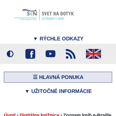
▼
RÝCHLE ODKAZY
☰ HLAVNÁ PONUKA
▼
UŽITOČNÉ INFORMÁCIE
Úvod
›
Digitálna knižnica
›
Zoznam kníh e-Braille