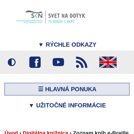
▼
RÝCHLE ODKAZY
☰ HLAVNÁ PONUKA
▼
UŽITOČNÉ INFORMÁCIE
Úvod
›
Digitálna knižnica
›
Zoznam kníh e-Braille