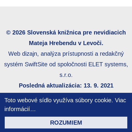
© 2026 Slovenská knižnica pre nevidiacich
Mateja Hrebendu v Levoči.
Web dizajn, analýza prístupnosti a redakčný
systém SwiftSite od spoločnosti ELET systems,
s.r.o.
Posledná aktualizácia: 13. 9. 2021
Webmaster:
webmaster@skn.sk
,
Informácie o
Toto webové sídlo využíva súbory cookie.
Viac
prístupnosti
,
Mapa stránky
informácií…
ROZUMIEM