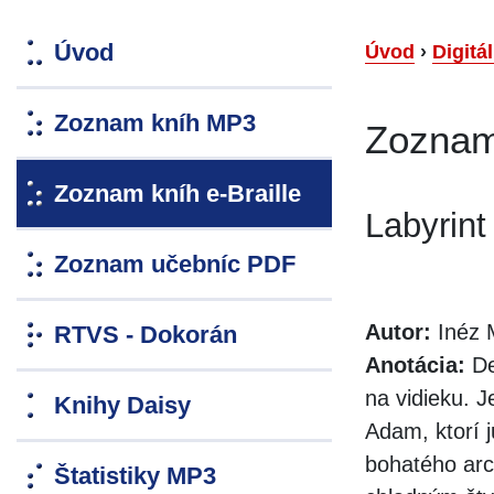
Úvod
Úvod
›
Digitá
Zoznam kníh MP3
Zoznam 
Zoznam kníh e-Braille
Labyrint
Zoznam učebníc PDF
Autor:
Inéz 
RTVS - Dokorán
Anotácia:
De
na vidieku. 
Knihy Daisy
Adam, ktorí j
bohatého arc
Štatistiky MP3