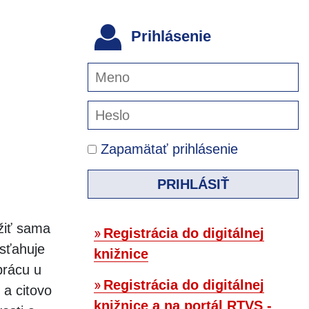
Prihlásenie
Zapamätať prihlásenie
PRIHLÁSIŤ
žiť sama
Registrácia do digitálnej
isťahuje
knižnice
prácu u
Registrácia do digitálnej
 a citovo
knižnice a na portál RTVS -