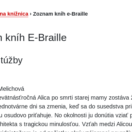
lna knižnica
›
Zoznam kníh e-Braille
kníh E-Braille
 túžby
Melichová
vätnásťročná Alica po smrti starej mamy zostáva 
Jednotvárne dni sa zmenia, keď sa do susedstva pr
u osudovo priťahuje. No okolnosti ju donútia vziať 
hitekta s tragickou minulosťou. Vzťah medzi Alicou