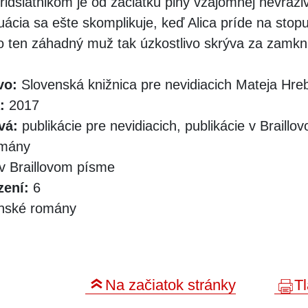
idsiatnikom je od začiatku plný vzájomnej nevraživ
tuácia sa ešte skomplikuje, keď Alica príde na sto
o ten záhadný muž tak úzkostlivo skrýva za zamkn
vo:
Slovenská knižnica pre nevidiacich Mateja Hr
:
2017
vá:
publikácie pre nevidiacich, publikácie v Braill
omány
v Braillovom písme
zení:
6
nské romány
Na začiatok stránky
Tl