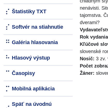
chladným štyr
nenávisti. Si
Štatistiky TXT
tajomstva. Č
dverami?
Softvér na stiahnutie
Vydavateľst
Rok vydania
Galéria hlasovania
Kľúčové slo
slovenské r
Hlasový výstup
Nosič:
3 zv. 
Počet zobra
Časopisy
Žáner:
slove
Mobilná aplikácia
Späť na úvodnú