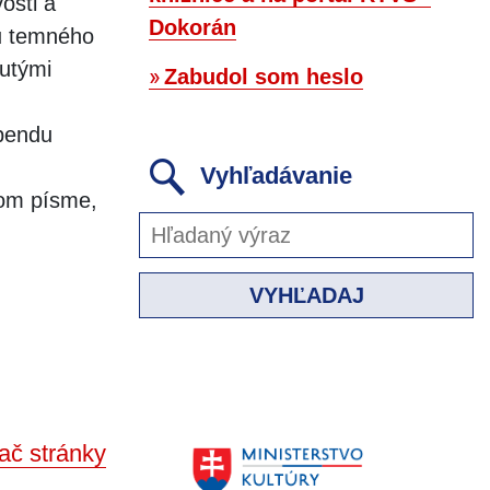
osti a
Dokorán
pu temného
utými
Zabudol som heslo
ebendu
Vyhľadávanie
ovom písme,
VYHĽADAJ
ač stránky