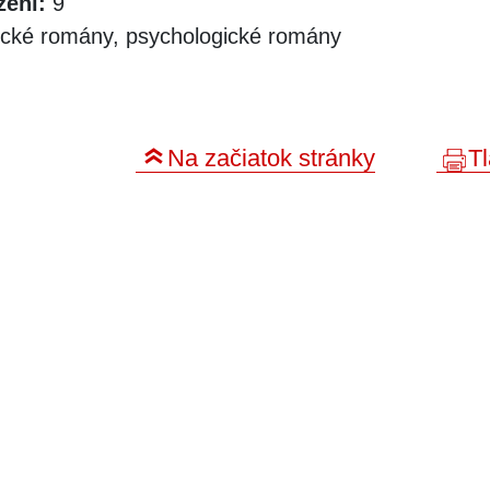
zení:
9
cké romány, psychologické romány
Na začiatok stránky
Tl