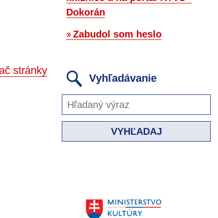
Dokorán
Zabudol som heslo
ač stránky
Vyhľadávanie
VYHĽADAJ