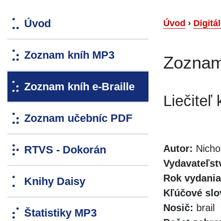
Úvod
Úvod
›
Digitá
Zoznam kníh MP3
Zoznam 
Zoznam kníh e-Braille
Liečiteľ 
Zoznam učebníc PDF
Autor:
Nicho
RTVS - Dokorán
Vydavateľst
Rok vydania
Knihy Daisy
Kľúčové slo
Nosič:
brail
Štatistiky MP3