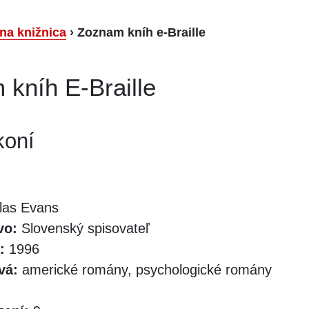
lna knižnica
›
Zoznam kníh e-Braille
kníh E-Braille
koní
las Evans
vo:
Slovenský spisovateľ
:
1996
vá:
americké romány, psychologické romány