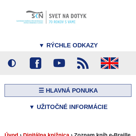
▼
RÝCHLE ODKAZY
☰ HLAVNÁ PONUKA
▼
UŽITOČNÉ INFORMÁCIE
Úvod
›
Digitálna knižnica
›
Zoznam kníh e-Braille