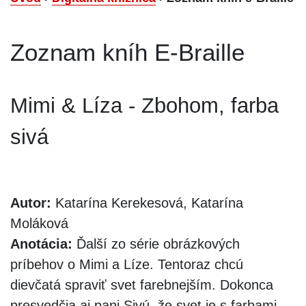
Zoznam kníh E-Braille
Mimi & Líza - Zbohom, farba
sivá
Autor:
Katarína Kerekesová, Katarína
Moláková
Anotácia:
Ďalší zo série obrázkových
príbehov o Mimi a Líze. Tentoraz chcú
dievčatá spraviť svet farebnejším. Dokonca
presvedčia aj pani Sivú, že svet je s farbami