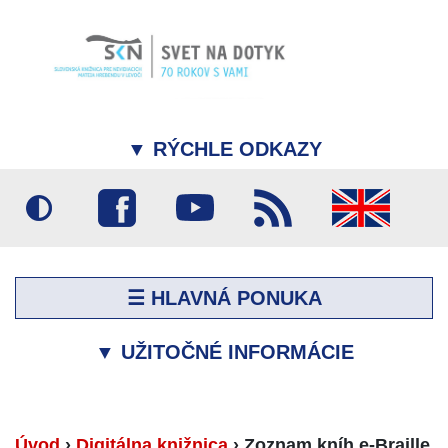
▼
RÝCHLE ODKAZY
☰ HLAVNÁ PONUKA
▼
UŽITOČNÉ INFORMÁCIE
Úvod
›
Digitálna knižnica
›
Zoznam kníh e-Braille