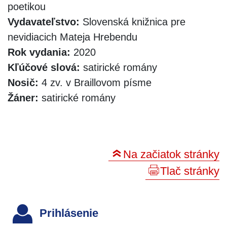
poetikou
Vydavateľstvo:
Slovenská knižnica pre
nevidiacich Mateja Hrebendu
Rok vydania:
2020
Kľúčové slová:
satirické romány
Nosič:
4 zv. v Braillovom písme
Žáner:
satirické romány
Na začiatok stránky
Tlač stránky
Prihlásenie