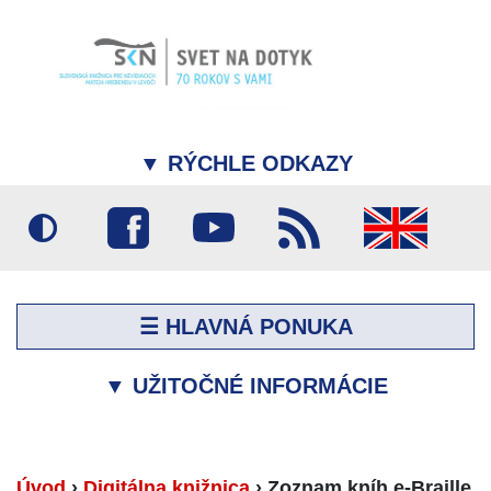
▼
RÝCHLE ODKAZY
☰ HLAVNÁ PONUKA
▼
UŽITOČNÉ INFORMÁCIE
Úvod
›
Digitálna knižnica
›
Zoznam kníh e-Braille