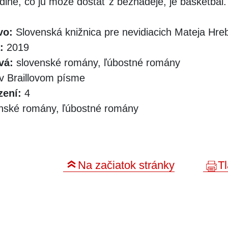
diné, čo ju môže dostať z beznádeje, je basketbal.
vo:
Slovenská knižnica pre nevidiacich Mateja Hr
:
2019
vá:
slovenské romány, ľúbostné romány
v Braillovom písme
zení:
4
nské romány, ľúbostné romány
Na začiatok stránky
Tl