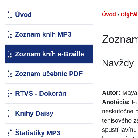
Úvod
Úvod
›
Digitá
Zoznam kníh MP3
Zoznam 
Zoznam kníh e-Braille
Navždy
Zoznam učebníc PDF
Autor:
Maya 
RTVS - Dokorán
Anotácia:
Fu
neskutočne b
Knihy Daisy
tenisového z
spustí lavínu
Štatistiky MP3