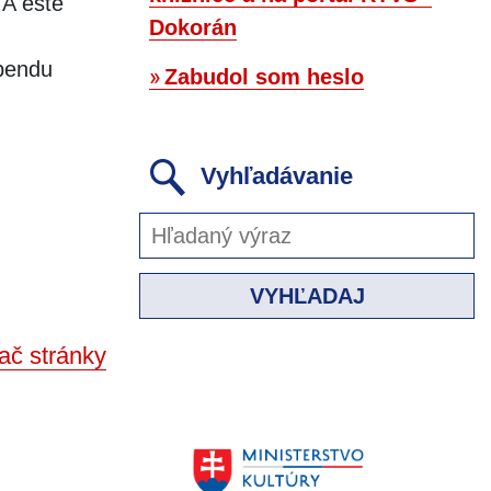
 A ešte
Dokorán
ebendu
Zabudol som heslo
Vyhľadávanie
VYHĽADAJ
ač stránky