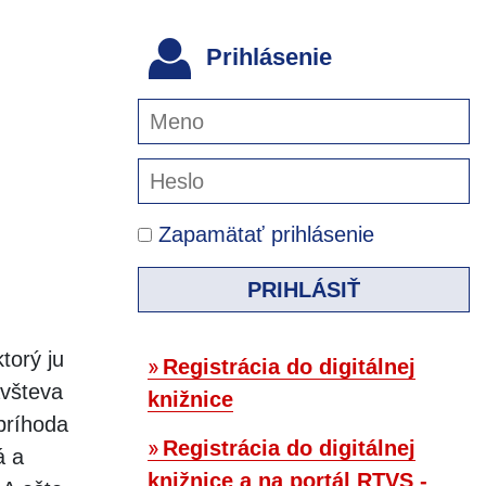
Prihlásenie
Zapamätať prihlásenie
PRIHLÁSIŤ
torý ju
Registrácia do digitálnej
ávšteva
knižnice
príhoda
Registrácia do digitálnej
á a
knižnice a na portál RTVS -