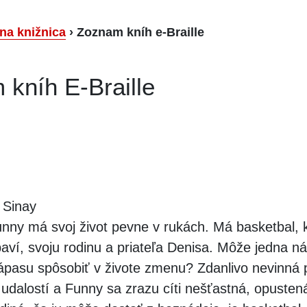
lna knižnica
›
Zoznam kníh e-Braille
kníh E-Braille
Sinay
nny má svoj život pevne v rukách. Má basketbal, k
aví, svoju rodinu a priateľa Denisa. Môže jedna n
ápasu spôsobiť v živote zmenu? Zdanlivo nevinná 
 udalostí a Funny sa zrazu cíti nešťastná, opusten