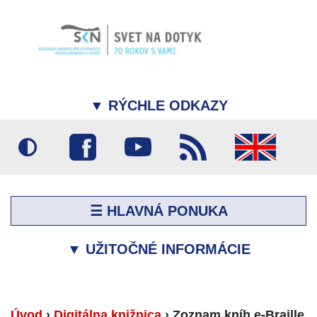
▼
RÝCHLE ODKAZY
☰ HLAVNÁ PONUKA
▼
UŽITOČNÉ INFORMÁCIE
Úvod
›
Digitálna knižnica
›
Zoznam kníh e-Braille