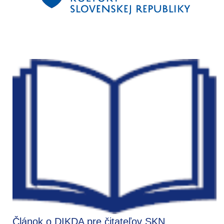
Článok o DIKDA pre čitateľov SKN