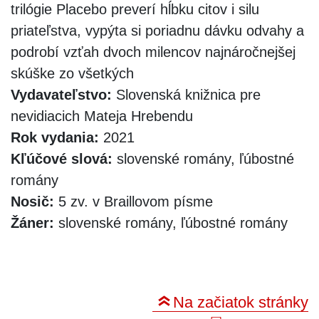
trilógie Placebo preverí hĺbku citov i silu
priateľstva, vypýta si poriadnu dávku odvahy a
podrobí vzťah dvoch milencov najnáročnejšej
skúške zo všetkých
Vydavateľstvo:
Slovenská knižnica pre
nevidiacich Mateja Hrebendu
Rok vydania:
2021
Kľúčové slová:
slovenské romány, ľúbostné
romány
Nosič:
5 zv. v Braillovom písme
Žáner:
slovenské romány, ľúbostné romány
Na začiatok stránky