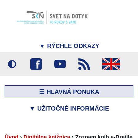
▼
RÝCHLE ODKAZY
☰ HLAVNÁ PONUKA
▼
UŽITOČNÉ INFORMÁCIE
Úvod
›
Digitálna knižnica
›
Zoznam kníh e-Braille