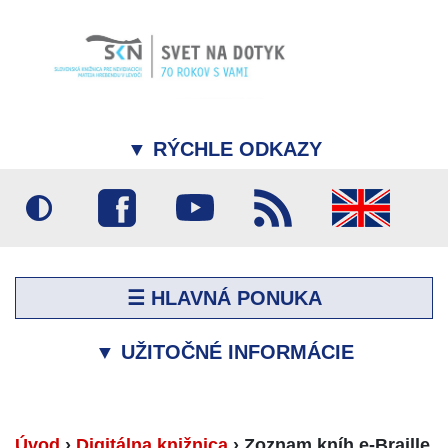
▼
RÝCHLE ODKAZY
☰ HLAVNÁ PONUKA
▼
UŽITOČNÉ INFORMÁCIE
Úvod
›
Digitálna knižnica
›
Zoznam kníh e-Braille