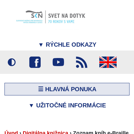
▼
RÝCHLE ODKAZY
☰ HLAVNÁ PONUKA
▼
UŽITOČNÉ INFORMÁCIE
Úvod
›
Digitálna knižnica
›
Zoznam kníh e-Braille