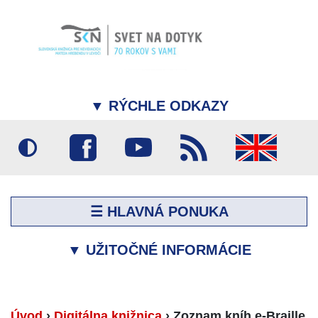
▼
RÝCHLE ODKAZY
☰ HLAVNÁ PONUKA
▼
UŽITOČNÉ INFORMÁCIE
Úvod
›
Digitálna knižnica
›
Zoznam kníh e-Braille