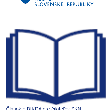
Článok o DIKDA pre čitateľov SKN