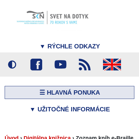
▼
RÝCHLE ODKAZY
☰ HLAVNÁ PONUKA
▼
UŽITOČNÉ INFORMÁCIE
Úvod
›
Digitálna knižnica
›
Zoznam kníh e-Braille