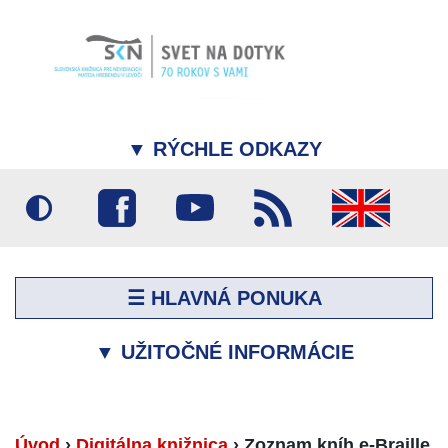
▼
RÝCHLE ODKAZY
☰ HLAVNÁ PONUKA
▼
UŽITOČNÉ INFORMÁCIE
Úvod
›
Digitálna knižnica
›
Zoznam kníh e-Braille