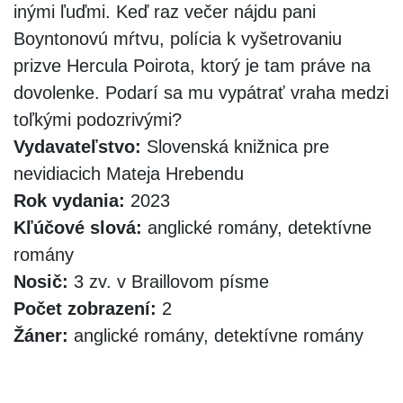
inými ľuďmi. Keď raz večer nájdu pani
Boyntonovú mŕtvu, polícia k vyšetrovaniu
prizve Hercula Poirota, ktorý je tam práve na
dovolenke. Podarí sa mu vypátrať vraha medzi
toľkými podozrivými?
Vydavateľstvo:
Slovenská knižnica pre
nevidiacich Mateja Hrebendu
Rok vydania:
2023
Kľúčové slová:
anglické romány, detektívne
romány
Nosič:
3 zv. v Braillovom písme
Počet zobrazení:
2
Žáner:
anglické romány, detektívne romány