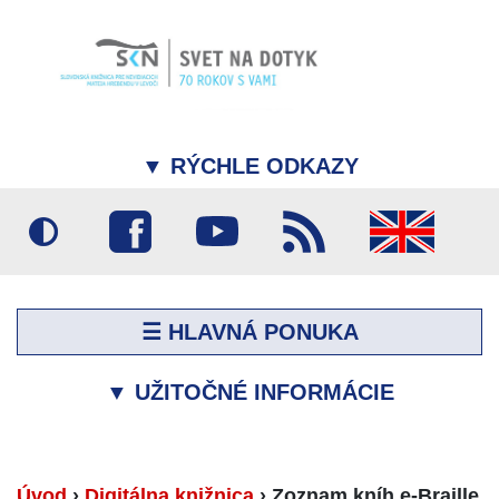
▼
RÝCHLE ODKAZY
☰ HLAVNÁ PONUKA
▼
UŽITOČNÉ INFORMÁCIE
Úvod
›
Digitálna knižnica
›
Zoznam kníh e-Braille