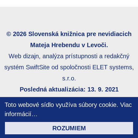
© 2026 Slovenská knižnica pre nevidiacich
Mateja Hrebendu v Levoči.
Web dizajn, analýza prístupnosti a redakčný
systém SwiftSite od spoločnosti ELET systems,
s.r.o.
Posledná aktualizácia: 13. 9. 2021
Webmaster:
webmaster@skn.sk
,
Informácie o
Toto webové sídlo využíva súbory cookie.
Viac
prístupnosti
,
Mapa stránky
informácií…
ROZUMIEM