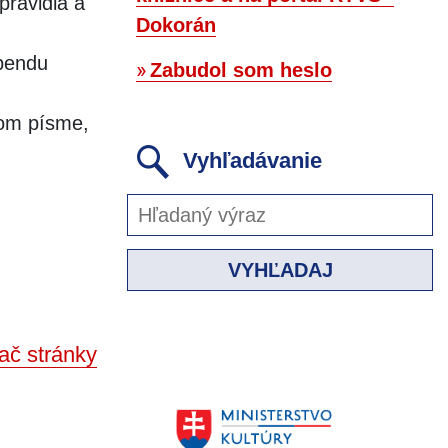
pravidlá a
Dokorán
ebendu
Zabudol som heslo
ovom písme,
Vyhľadávanie
VYHĽADAJ
ač stránky