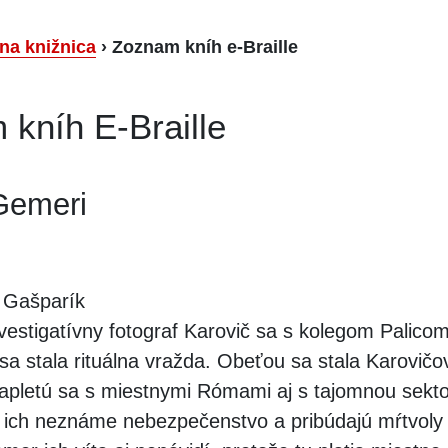
lna knižnica
›
Zoznam kníh e-Braille
kníh E-Braille
Gemeri
 Gašparík
vestigatívny fotograf Karovič sa s kolegom Palicom
sa stala rituálna vražda. Obeťou sa stala Karovičo
Zapletú sa s miestnymi Rómami aj s tajomnou sekt
 ich neznáme nebezpečenstvo a pribúdajú mŕtvoly