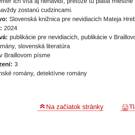
mer ich víta aj nenávidí, pretože tu platia miestne 
 navždy zostanú cudzincami.
vo:
Slovenská knižnica pre nevidiacich Mateja Hr
:
2024
vá:
publikácie pre nevidiacich, publikácie v Braill
mány, slovenská literatúra
v Braillovom písme
zení:
3
nské romány, detektívne romány
Na začiatok stránky
Tl