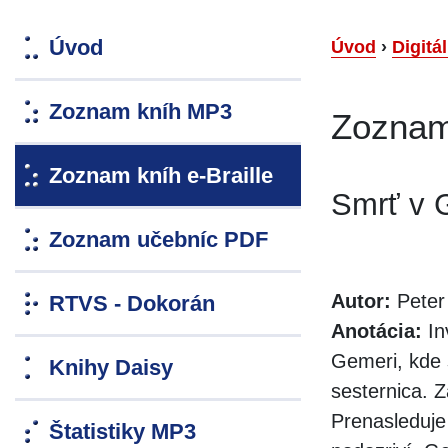
Úvod
Úvod
›
Digitá
Zoznam kníh MP3
Zoznam 
Zoznam kníh e-Braille
Smrť v 
Zoznam učebníc PDF
Autor:
Peter
RTVS - Dokorán
Anotácia:
In
Gemeri, kde 
Knihy Daisy
sesternica. 
Prenasleduje
Štatistiky MP3