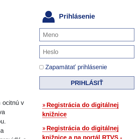
Prihlásenie
Zapamätať prihlásenie
PRIHLÁSIŤ
 ocitnú v
Registrácia do digitálnej
va
knižnice
ou.
Registrácia do digitálnej
 a
knižnice a na portál RTVS -