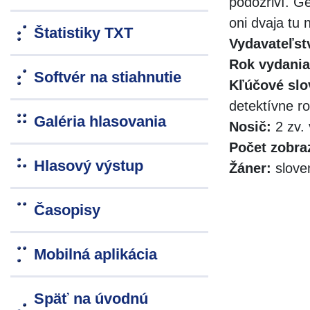
podozriví. Ge
oni dvaja tu
Štatistiky TXT
Vydavateľst
Rok vydania
Softvér na stiahnutie
Kľúčové slo
detektívne ro
Galéria hlasovania
Nosič:
2 zv. 
Počet zobra
Hlasový výstup
Žáner:
slove
Časopisy
Mobilná aplikácia
Späť na úvodnú