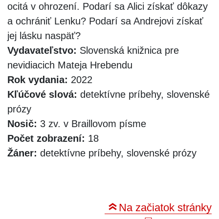
ocitá v ohrození. Podarí sa Alici získať dôkazy
a ochrániť Lenku? Podarí sa Andrejovi získať
jej lásku naspäť?
Vydavateľstvo:
Slovenská knižnica pre
nevidiacich Mateja Hrebendu
Rok vydania:
2022
Kľúčové slová:
detektívne príbehy, slovenské
prózy
Nosič:
3 zv. v Braillovom písme
Počet zobrazení:
18
Žáner:
detektívne príbehy, slovenské prózy
Na začiatok stránky