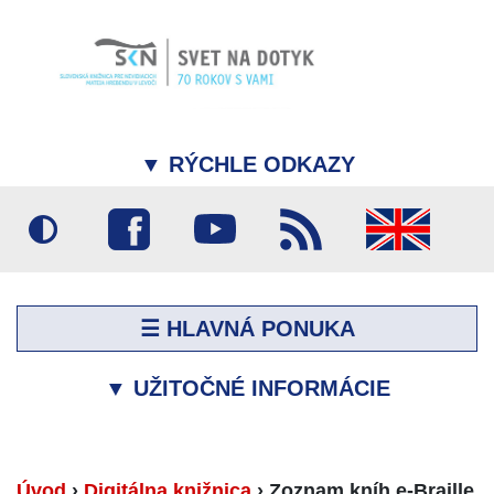
▼
RÝCHLE ODKAZY
☰ HLAVNÁ PONUKA
▼
UŽITOČNÉ INFORMÁCIE
Úvod
›
Digitálna knižnica
›
Zoznam kníh e-Braille