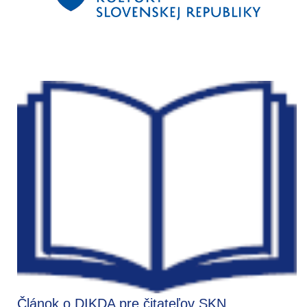
Článok o DIKDA pre čitateľov SKN