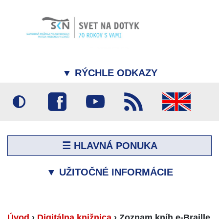
▼
RÝCHLE ODKAZY
☰ HLAVNÁ PONUKA
▼
UŽITOČNÉ INFORMÁCIE
Úvod
›
Digitálna knižnica
›
Zoznam kníh e-Braille