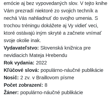
emócie aj bez vypovedaných slov. V tejto knihe
Vám prezradí niektoré zo svojich techník a
nechá Vás nahliadnuť do svojho umenia. S
trochou tréningu dokážete aj Vy vidieť veci,
ktoré ostávajú iným skryté a začnete vnímať
svoje okolie inak.
Vydavateľstvo:
Slovenská knižnica pre
nevidiacich Mateja Hrebendu
Rok vydania:
2022
Kľúčové slová:
populárno-náučné publikácie
Nosič:
2 zv. v Braillovom písme
Počet zobrazení:
8
Žáner:
populárno-náučné publikácie