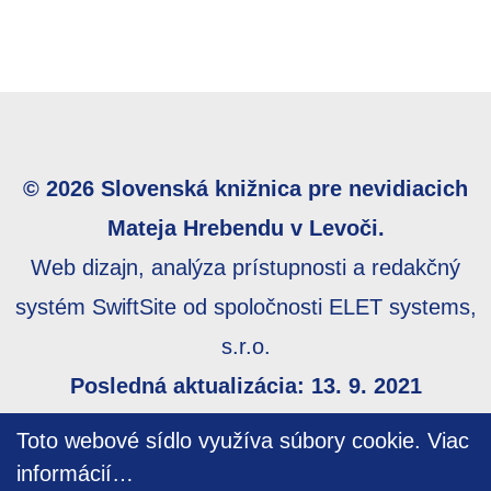
© 2026 Slovenská knižnica pre nevidiacich
Mateja Hrebendu v Levoči.
Web dizajn, analýza prístupnosti a redakčný
systém SwiftSite od spoločnosti ELET systems,
s.r.o.
Posledná aktualizácia: 13. 9. 2021
Webmaster:
webmaster@skn.sk
,
Informácie o
Toto webové sídlo využíva súbory cookie.
Viac
prístupnosti
,
Mapa stránky
informácií…