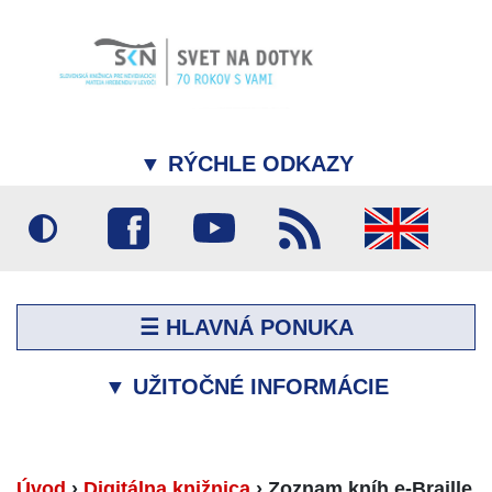
▼
RÝCHLE ODKAZY
☰ HLAVNÁ PONUKA
▼
UŽITOČNÉ INFORMÁCIE
Úvod
›
Digitálna knižnica
›
Zoznam kníh e-Braille