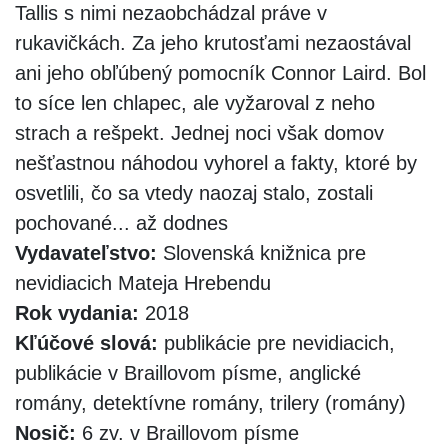
Tallis s nimi nezaobchádzal práve v
rukavičkách. Za jeho krutosťami nezaostával
ani jeho obľúbený pomocník Connor Laird. Bol
to síce len chlapec, ale vyžaroval z neho
strach a rešpekt. Jednej noci však domov
nešťastnou náhodou vyhorel a fakty, ktoré by
osvetlili, čo sa vtedy naozaj stalo, zostali
pochované... až dodnes
Vydavateľstvo:
Slovenská knižnica pre
nevidiacich Mateja Hrebendu
Rok vydania:
2018
Kľúčové slová:
publikácie pre nevidiacich,
publikácie v Braillovom písme, anglické
romány, detektívne romány, trilery (romány)
Nosič:
6 zv. v Braillovom písme