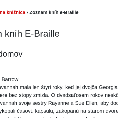
lna knižnica
›
Zoznam kníh e-Braille
kníh E-Braille
 domov
 Barrow
vannah mala len štyri roky, keď jej dvojča Georgi
zere bez stopy zmizla. O dvadsaťosem rokov nesk
vannah svoje sestry Rayanne a Sue Ellen, aby dod
vykopali časovú kapsulu, zakopanú na starom dvore