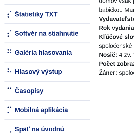
domov však p
babičkou Mar
Štatistiky TXT
Vydavateľst
Rok vydania
Softvér na stiahnutie
Kľúčové slo
spoločenské
Galéria hlasovania
Nosič:
4 zv. 
Počet zobra
Hlasový výstup
Žáner:
spolo
Časopisy
Mobilná aplikácia
Späť na úvodnú