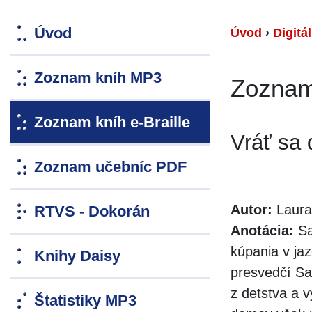
Úvod
Úvod
›
Digitá
Zoznam kníh MP3
Zoznam 
Zoznam kníh e-Braille
Vráť sa
Zoznam učebníc PDF
Autor:
Laura
RTVS - Dokorán
Anotácia:
Sa
kúpania v ja
Knihy Daisy
presvedčí Sa
z detstva a 
Štatistiky MP3