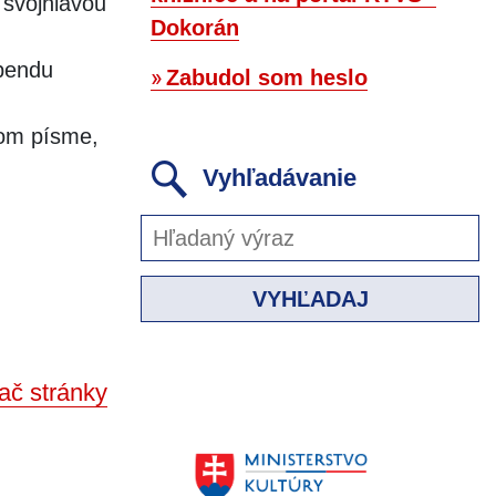
 svojhlavou
Dokorán
ebendu
Zabudol som heslo
ovom písme,
Vyhľadávanie
VYHĽADAJ
ač stránky