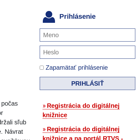
Prihlásenie
Zapamätať prihlásenie
PRIHLÁSIŤ
a počas
Registrácia do digitálnej
ôr
knižnice
ržali sľub
Registrácia do digitálnej
. Návrat
knižnice a na portál RTVS -