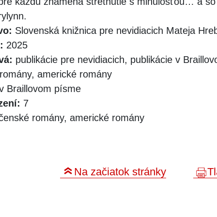
re každú znamená stretnutie s minulosťou… a so
ylynn.
vo:
Slovenská knižnica pre nevidiacich Mateja Hr
:
2025
vá:
publikácie pre nevidiacich, publikácie v Braill
 romány, americké romány
v Braillovom písme
zení:
7
čenské romány, americké romány
Na začiatok stránky
Tl