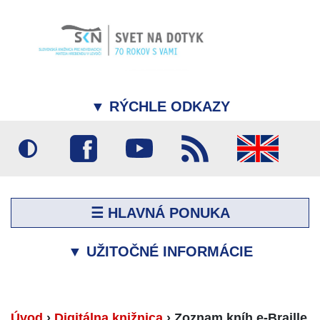
▼
RÝCHLE ODKAZY
☰ HLAVNÁ PONUKA
▼
UŽITOČNÉ INFORMÁCIE
Úvod
›
Digitálna knižnica
›
Zoznam kníh e-Braille