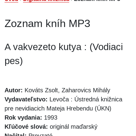
Zoznam kníh MP3
A vakvezeto kutya : (Vodiaci
pes)
Autor:
Kováts Zsolt, Zaharovics Mihály
Vydavateľstvo:
Levoča : Ústredná knižnica
pre nevidiacich Mateja Hrebendu (ÚKN)
Rok vydania:
1993
Kľúčové slová:
originál maďarský
Načítal:
Prevzaté