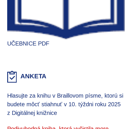
UČEBNICE PDF
ANKETA
Hlasujte za knihu v Braillovom písme, ktorú si
budete môcť stiahnuť v 10. týždni roku 2025
z Digitálnej knižnice
Podivuhodná kniha, ktorá vyčistila more,