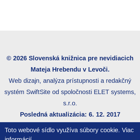
© 2026 Slovenská knižnica pre nevidiacich
Mateja Hrebendu v Levoči.
Web dizajn, analýza prístupnosti a redakčný
systém SwiftSite od spoločnosti ELET systems,
s.r.o.
Posledná aktualizácia: 6. 12. 2017
Webmaster:
webmaster@skn.sk
,
Informácie o
Toto webové sídlo využíva súbory cookie.
Viac
prístupnosti
,
Mapa stránky
informácií…