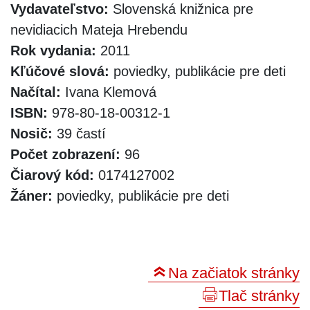
Vydavateľstvo:
Slovenská knižnica pre
nevidiacich Mateja Hrebendu
Rok vydania:
2011
Kľúčové slová:
poviedky, publikácie pre deti
Načítal:
Ivana Klemová
ISBN:
978-80-18-00312-1
Nosič:
39 častí
Počet zobrazení:
96
Čiarový kód:
0174127002
Žáner:
poviedky, publikácie pre deti
Na začiatok stránky
Tlač stránky