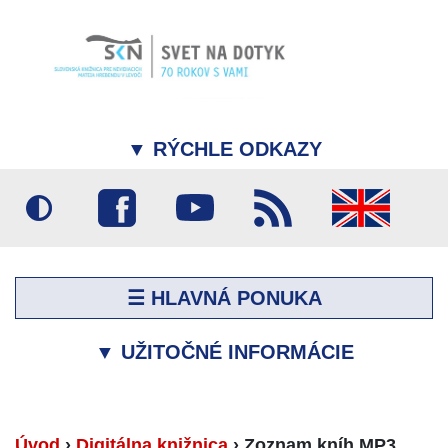
▼
RÝCHLE ODKAZY
☰ HLAVNÁ PONUKA
▼
UŽITOČNÉ INFORMÁCIE
Úvod
›
Digitálna knižnica
›
Zoznam kníh MP3