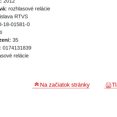
:
2012
vá:
rozhlasové relácie
islava RTVS
-18-01581-0
i
zení:
35
:
0174131839
sové relácie
Na začiatok stránky
Tl