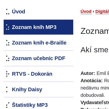
Úvod
Úvod
›
Digitá
Zoznam kníh MP3
Zoznam
Zoznam kníh e-Braille
Akí sme
Zoznam učebníc PDF
Autor:
Emil 
RTVS - Dokorán
Anotácia:
Ro
nedávnu minulo
Knihy Daisy
dobudovali.
Vydavateľst
Štatistiky MP3