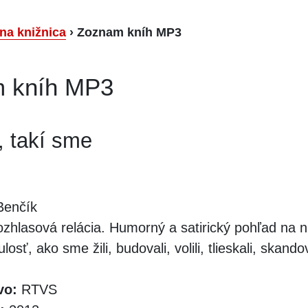
lna knižnica
›
Zoznam kníh MP3
 kníh MP3
, takí sme
Benčík
zhlasová relácia. Humorný a satirický pohľad na 
sť, ako sme žili, budovali, volili, tlieskali, skandov
vo:
RTVS