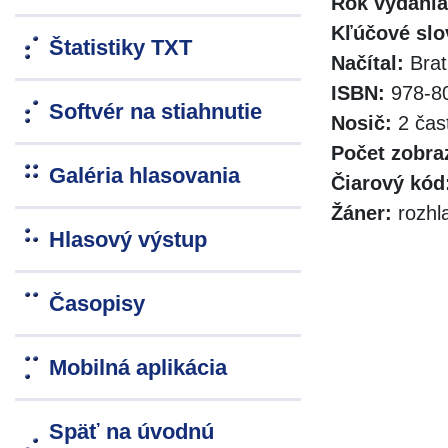
Rok vydania
Kľúčové slo
Štatistiky TXT
Načítal:
Brat
ISBN:
978-80
Softvér na stiahnutie
Nosič:
2 čast
Počet zobra
Galéria hlasovania
Čiarový kód
Žáner:
rozhla
Hlasový výstup
Časopisy
Mobilná aplikácia
Späť na úvodnú