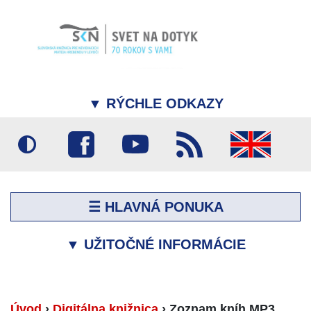
▼
RÝCHLE ODKAZY
☰ HLAVNÁ PONUKA
▼
UŽITOČNÉ INFORMÁCIE
Úvod
›
Digitálna knižnica
›
Zoznam kníh MP3