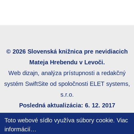
© 2026 Slovenská knižnica pre nevidiacich
Mateja Hrebendu v Levoči.
Web dizajn, analýza prístupnosti a redakčný
systém SwiftSite od spoločnosti ELET systems,
s.r.o.
Posledná aktualizácia: 6. 12. 2017
Webmaster:
webmaster@skn.sk
,
Informácie o
Toto webové sídlo využíva súbory cookie.
Viac
prístupnosti
,
Mapa stránky
informácií…