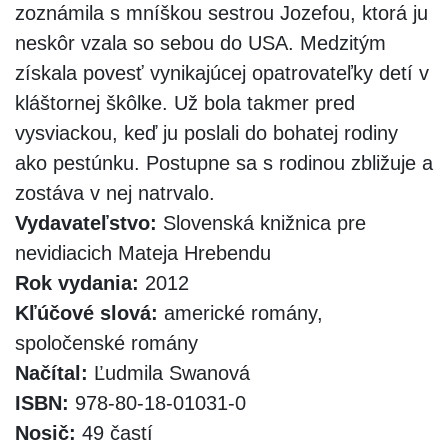
zoznámila s mníškou sestrou Jozefou, ktorá ju
neskôr vzala so sebou do USA. Medzitým
získala povesť vynikajúcej opatrovateľky detí v
kláštornej škôlke. Už bola takmer pred
vysviackou, keď ju poslali do bohatej rodiny
ako pestúnku. Postupne sa s rodinou zbližuje a
zostáva v nej natrvalo.
Vydavateľstvo:
Slovenská knižnica pre
nevidiacich Mateja Hrebendu
Rok vydania:
2012
Kľúčové slová:
americké romány,
spoločenské romány
Načítal:
Ľudmila Swanová
ISBN:
978-80-18-01031-0
Nosič:
49 častí