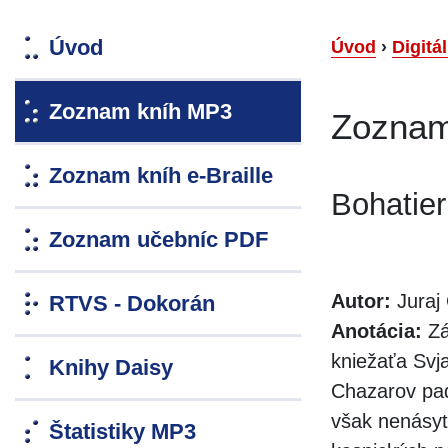
Úvod
Úvod
›
Digitá
Zoznam kníh MP3
Zoznam
Zoznam kníh e-Braille
Bohatier
Zoznam učebníc PDF
Autor:
Juraj
RTVS - Dokorán
Anotácia:
Zá
kniežaťa Svj
Knihy Daisy
Chazarov padl
však nenásyt
Štatistiky MP3