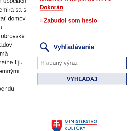
h úbočiach
Dokorán
emira sa s
tať domov,
Zabudol som heslo
u.
 obrovské
ladov
Vyhľadávanie
jmä
etne Iľju
 temnými
VYHĽADAJ
ebendu