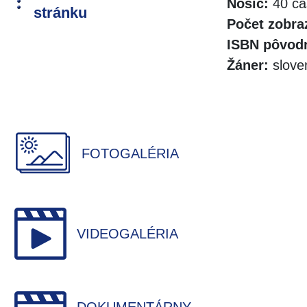
Nosič:
40 ča
stránku
Počet zobra
ISBN pôvodn
Žáner:
slove
FOTOGALÉRIA
VIDEOGALÉRIA