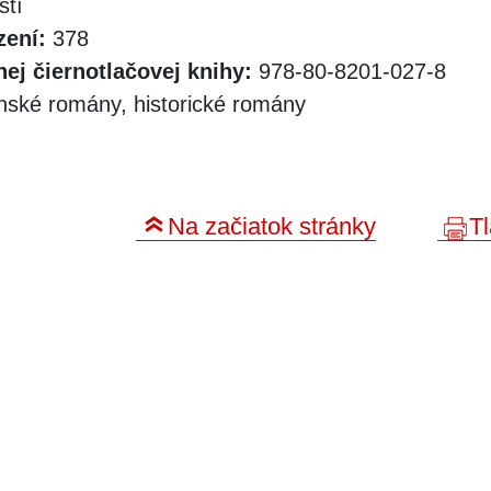
stí
zení:
378
ej čiernotlačovej knihy:
978-80-8201-027-8
nské romány, historické romány
Na začiatok stránky
Tl