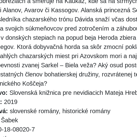
obrežiach a smeruje na Kaukaz, kde sa na strmýc
ti Alanov, Avarov či Kassogov. Alanská princezná S
edníka chazarského trónu Dávida snaží včas dos
la svojich súkmeňovcov pred zotročením a záhubo
v donských stepiach na popud beja Heroda zbiera
egov. Ktorá dobyvačná horda sa skôr zmocní pok
ahlých chazarských miest pri Azovskom mori a na
evnosti zvanej Sarkel – Biela veža? Aký osud postr
tatných členov bohatierskej družiny, rozvrátenej
nického Koščeja?
vo:
Slovenská knižnica pre nevidiacich Mateja Hr
:
2019
vá:
slovenské romány, historické romány
 Šabek
-18-08020-7