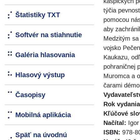
kaspických p
týčia pevnos
Štatistiky TXT
pomocou násl
aby zachráni
Softvér na stiahnutie
Medzitým sa 
vojsko Pečen
Galéria hlasovania
Kaukazu, odľ
pohraničnej p
Hlasový výstup
Muromca a os
čarami démo
Časopisy
Vydavateľst
Rok vydania
Kľúčové slo
Mobilná aplikácia
Načítal:
Igor
ISBN:
978-80
Späť na úvodnú