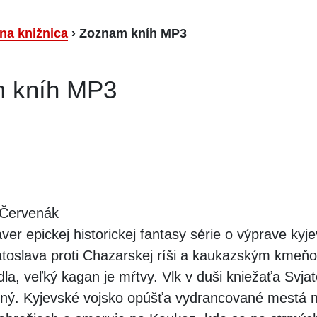
lna knižnica
›
Zoznam kníh MP3
 kníh MP3
 Červenák
ver epickej historickej fantasy série o výprave kyj
atoslava proti Chazarskej ríši a kaukazským kmeň
a, veľký kagan je mŕtvy. Vlk v duši kniežaťa Svjat
ný. Kyjevské vojsko opúšťa vydrancované mestá 