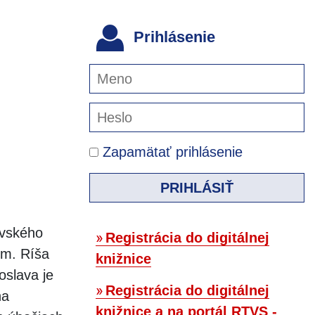
Prihlásenie
Zapamätať prihlásenie
PRIHLÁSIŤ
evského
Registrácia do digitálnej
om. Ríša
knižnice
oslava je
Registrácia do digitálnej
na
knižnice a na portál RTVS -