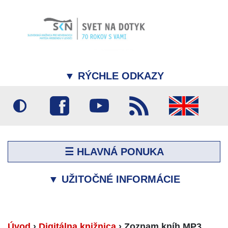
▼
RÝCHLE ODKAZY
☰ HLAVNÁ PONUKA
▼
UŽITOČNÉ INFORMÁCIE
Úvod
›
Digitálna knižnica
›
Zoznam kníh MP3