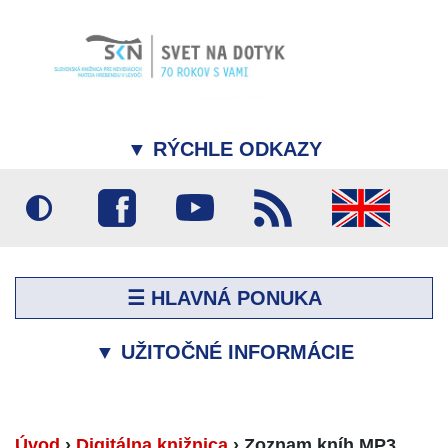
▼
RÝCHLE ODKAZY
☰ HLAVNÁ PONUKA
▼
UŽITOČNÉ INFORMÁCIE
Úvod
›
Digitálna knižnica
›
Zoznam kníh MP3