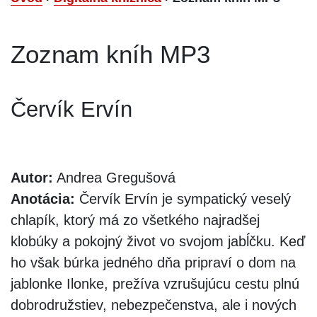
Zoznam kníh MP3
Červík Ervín
Autor:
Andrea Gregušová
Anotácia:
Červík Ervín je sympatický veselý
chlapík, ktorý má zo všetkého najradšej
klobúky a pokojný život vo svojom jabĺčku. Keď
ho však búrka jedného dňa pripraví o dom na
jablonke Ilonke, prežíva vzrušujúcu cestu plnú
dobrodružstiev, nebezpečenstva, ale i nových