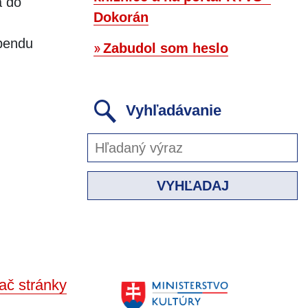
a do
Dokorán
ebendu
Zabudol som heslo
Vyhľadávanie
VYHĽADAJ
ač stránky