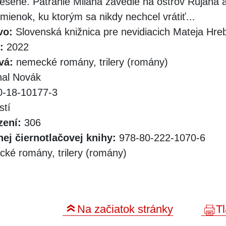
nesené. Pátranie Milana zavedie na ostrov Rujana 
ienok, ku ktorým sa nikdy nechcel vrátiť...
vo:
Slovenská knižnica pre nevidiacich Mateja Hr
:
2022
vá:
nemecké romány, trilery (romány)
al Novák
-18-10177-3
stí
zení:
306
ej čiernotlačovej knihy:
978-80-222-1070-6
ké romány, trilery (romány)
Na začiatok stránky
Tl