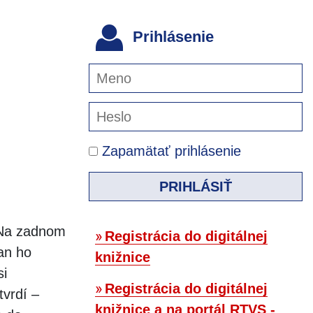
Prihlásenie
Zapamätať prihlásenie
PRIHLÁSIŤ
 Na zadnom
Registrácia do digitálnej
lan ho
knižnice
si
Registrácia do digitálnej
tvrdí –
knižnice a na portál RTVS -