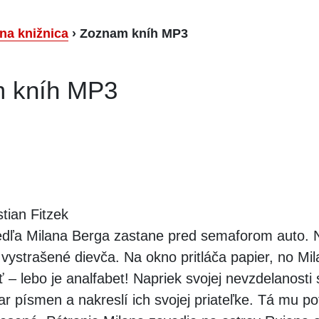
lna knižnica
›
Zoznam kníh MP3
 kníh MP3
tian Fitzek
dľa Milana Berga zastane pred semaforom auto.
vystrašené dievča. Na okno pritláča papier, no Mi
ť – lebo je analfabet! Napriek svojej nevzdelanosti 
r písmen a nakreslí ich svojej priateľke. Tá mu po