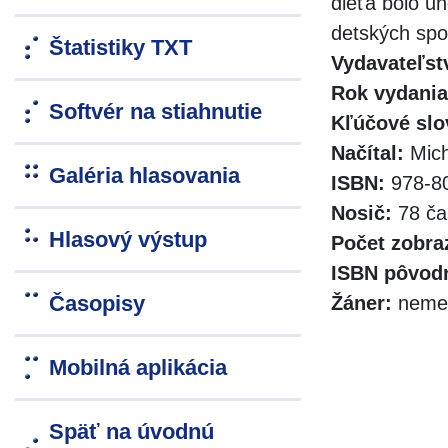
dieťa bolo u
detských spom
Štatistiky TXT
Vydavateľst
Rok vydania
Softvér na stiahnutie
Kľúčové slo
Načítal:
Mich
Galéria hlasovania
ISBN:
978-80
Nosič:
78 ča
Hlasový výstup
Počet zobra
ISBN pôvodn
Časopisy
Žáner:
nemec
Mobilná aplikácia
Späť na úvodnú