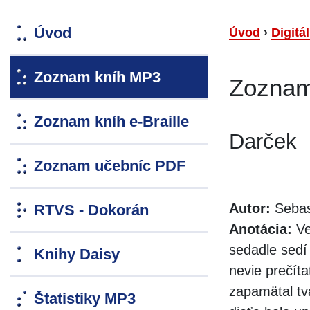
Úvod
Úvod
›
Digitá
Zoznam kníh MP3
Zoznam
Zoznam kníh e-Braille
Darček
Zoznam učebníc PDF
Autor:
Sebas
RTVS - Dokorán
Anotácia:
Ve
sedadle sedí 
Knihy Daisy
nevie prečíta
zapamätal tva
Štatistiky MP3