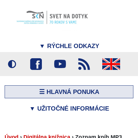
▼
RÝCHLE ODKAZY
☰ HLAVNÁ PONUKA
▼
UŽITOČNÉ INFORMÁCIE
Úvod
›
Digitálna knižnica
›
Zoznam kníh MP3