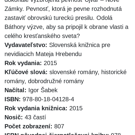
Zámky. Pevnosť, ktorá je pevne rozhodnutá
zastaviť obrovskú tureckú presilu. Odolá
Báthory výzve, aby sa pripojil k obrane vlasti a
celého kresťanského sveta?
Vydavateľstvo:
Slovenská knižnica pre
nevidiacich Mateja Hrebendu
Rok vydania:
2015
Kľúčové slová:
slovenské romány, historické
romány, dobrodružné romány
Načítal:
Igor Šabek
ISBN:
978-80-18-04128-4
Rok vydania knižnica:
2015
Nosič:
43 častí
Počet zobrazení:
807