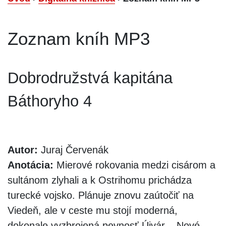
Zoznam kníh MP3
Dobrodružstvá kapitána
Báthoryho 4
Autor:
Juraj Červenák
Anotácia:
Mierové rokovania medzi cisárom a
sultánom zlyhali a k Ostrihomu prichádza
turecké vojsko. Plánuje znovu zaútočiť na
Viedeň, ale v ceste mu stojí moderná,
dokonale vyzbrojená pevnosť Újvár – Nové