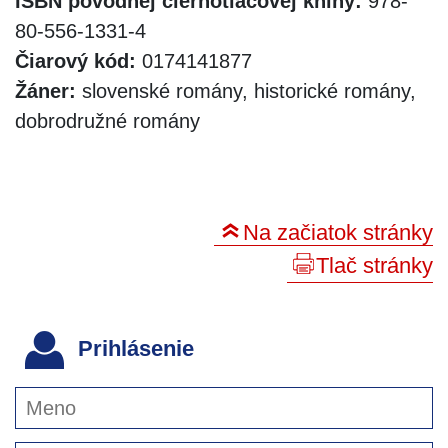
ISBN pôvodnej čiernotlačovej knihy:
978-
80-556-1331-4
Čiarový kód:
0174141877
Žáner:
slovenské romány, historické romány,
dobrodružné romány
Na začiatok stránky
Tlač stránky
Prihlásenie