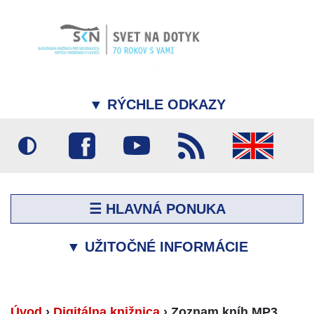
▼
RÝCHLE ODKAZY
☰ HLAVNÁ PONUKA
▼
UŽITOČNÉ INFORMÁCIE
Úvod
›
Digitálna knižnica
›
Zoznam kníh MP3