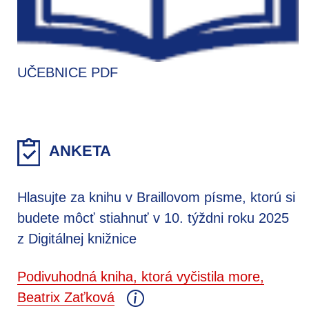
UČEBNICE PDF
ANKETA
Hlasujte za knihu v Braillovom písme, ktorú si
budete môcť stiahnuť v 10. týždni roku 2025
z Digitálnej knižnice
Podivuhodná kniha, ktorá vyčistila more,
Beatrix Zaťková