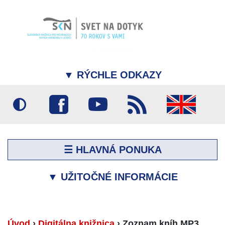
▼
RÝCHLE ODKAZY
☰ HLAVNÁ PONUKA
▼
UŽITOČNÉ INFORMÁCIE
Úvod
›
Digitálna knižnica
›
Zoznam kníh MP3