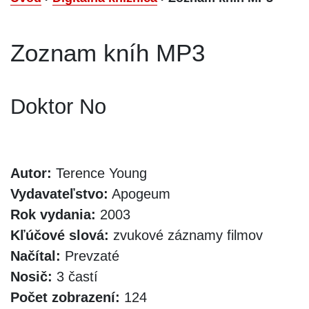
Zoznam kníh MP3
Doktor No
Autor:
Terence Young
Vydavateľstvo:
Apogeum
Rok vydania:
2003
Kľúčové slová:
zvukové záznamy filmov
Načítal:
Prevzaté
Nosič:
3 častí
Počet zobrazení:
124