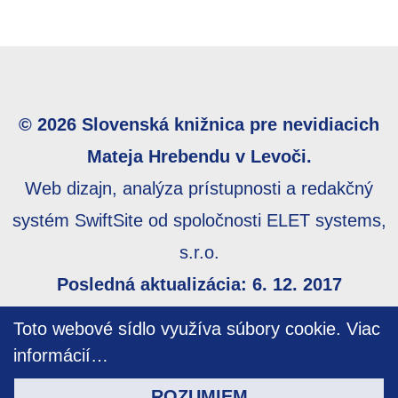
© 2026 Slovenská knižnica pre nevidiacich
Mateja Hrebendu v Levoči.
Web dizajn, analýza prístupnosti a redakčný
systém SwiftSite od spoločnosti ELET systems,
s.r.o.
Posledná aktualizácia: 6. 12. 2017
Webmaster:
webmaster@skn.sk
,
Informácie o
Toto webové sídlo využíva súbory cookie.
Viac
prístupnosti
,
Mapa stránky
informácií…
ROZUMIEM