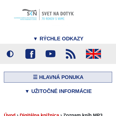
▼
RÝCHLE ODKAZY
☰ HLAVNÁ PONUKA
▼
UŽITOČNÉ INFORMÁCIE
Úvod
›
Digitálna knižnica
›
Zoznam kníh MP3