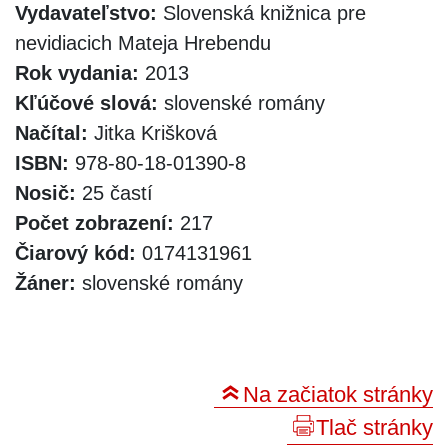
Vydavateľstvo:
Slovenská knižnica pre
nevidiacich Mateja Hrebendu
Rok vydania:
2013
Kľúčové slová:
slovenské romány
Načítal:
Jitka Krišková
ISBN:
978-80-18-01390-8
Nosič:
25 častí
Počet zobrazení:
217
Čiarový kód:
0174131961
Žáner:
slovenské romány
Na začiatok stránky
Tlač stránky