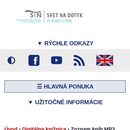
▼
RÝCHLE ODKAZY
☰ HLAVNÁ PONUKA
▼
UŽITOČNÉ INFORMÁCIE
Úvod
›
Digitálna knižnica
›
Zoznam kníh MP3