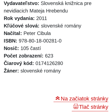
Vydavateľstvo:
Slovenská knižnica pre
nevidiacich Mateja Hrebendu
Rok vydania:
2011
Kľúčové slová:
slovenské romány
Načítal:
Peter Cibula
ISBN:
978-80-18-00281-0
Nosič:
105 častí
Počet zobrazení:
623
Čiarový kód:
0174126280
Žáner:
slovenské romány
Na začiatok stránky
Tlač stránky