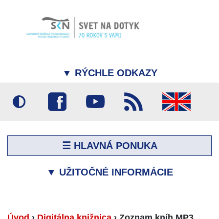
▼
RÝCHLE ODKAZY
☰ HLAVNÁ PONUKA
▼
UŽITOČNÉ INFORMÁCIE
Úvod
›
Digitálna knižnica
›
Zoznam kníh MP3