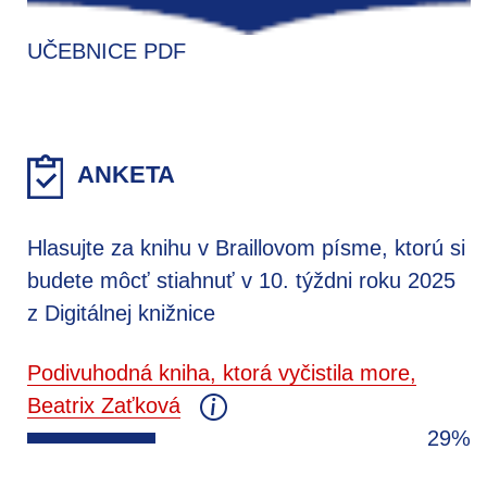
UČEBNICE PDF
ANKETA
Hlasujte za knihu v Braillovom písme, ktorú si
budete môcť stiahnuť v 10. týždni roku 2025
z Digitálnej knižnice
Podivuhodná kniha, ktorá vyčistila more,
Beatrix Zaťková
29%