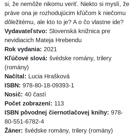
si, že nemôže nikomu veriť. Niekto si myslí, že
práve ona je rozhodujúcim kľúčom k niečomu
dôležitému, ale kto to je? A o čo vlastne ide?
Vydavateľstvo:
Slovenská knižnica pre
nevidiacich Mateja Hrebendu
Rok vydania:
2021
Kľúčové slová:
švédske romány, trilery
(romány)
Načítal:
Lucia Hrašková
ISBN:
978-80-18-09393-1
Nosič:
40 častí
Počet zobrazení:
113
ISBN pôvodnej čiernotlačovej knihy:
978-
80-551-6782-4
Žáner:
švédske romány, trilery (romány)