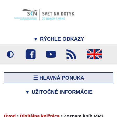
▼
RÝCHLE ODKAZY
☰ HLAVNÁ PONUKA
▼
UŽITOČNÉ INFORMÁCIE
Úvod
›
Digitálna knižnica
›
Zoznam kníh MP3