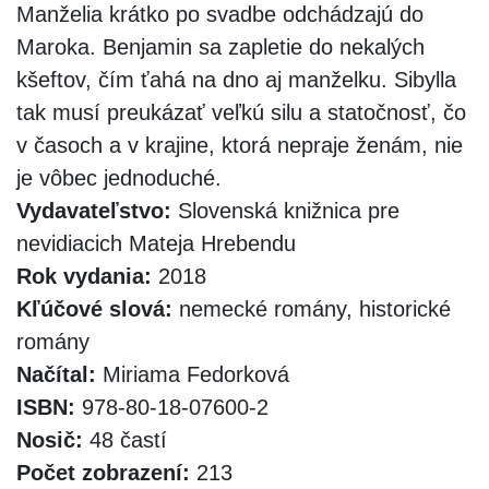
Manželia krátko po svadbe odchádzajú do
Maroka. Benjamin sa zapletie do nekalých
kšeftov, čím ťahá na dno aj manželku. Sibylla
tak musí preukázať veľkú silu a statočnosť, čo
v časoch a v krajine, ktorá nepraje ženám, nie
je vôbec jednoduché.
Vydavateľstvo:
Slovenská knižnica pre
nevidiacich Mateja Hrebendu
Rok vydania:
2018
Kľúčové slová:
nemecké romány, historické
romány
Načítal:
Miriama Fedorková
ISBN:
978-80-18-07600-2
Nosič:
48 častí
Počet zobrazení:
213