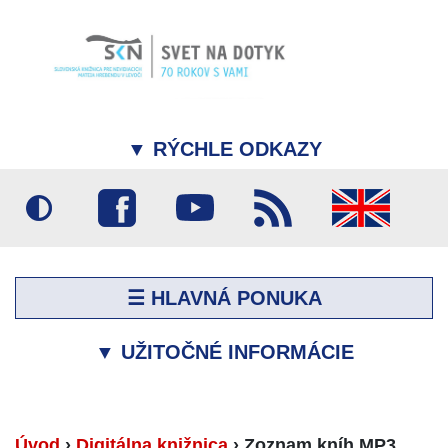
▼
RÝCHLE ODKAZY
☰ HLAVNÁ PONUKA
▼
UŽITOČNÉ INFORMÁCIE
Úvod
›
Digitálna knižnica
›
Zoznam kníh MP3