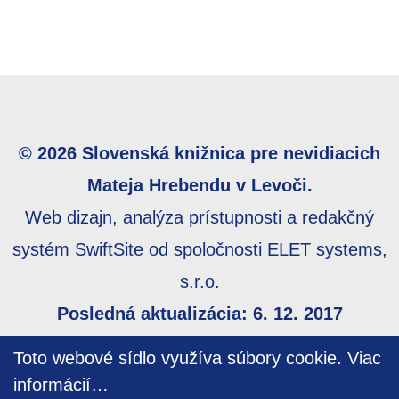
© 2026 Slovenská knižnica pre nevidiacich
Mateja Hrebendu v Levoči.
Web dizajn, analýza prístupnosti a redakčný
systém SwiftSite od spoločnosti ELET systems,
s.r.o.
Posledná aktualizácia: 6. 12. 2017
Webmaster:
webmaster@skn.sk
,
Informácie o
Toto webové sídlo využíva súbory cookie.
Viac
prístupnosti
,
Mapa stránky
informácií…