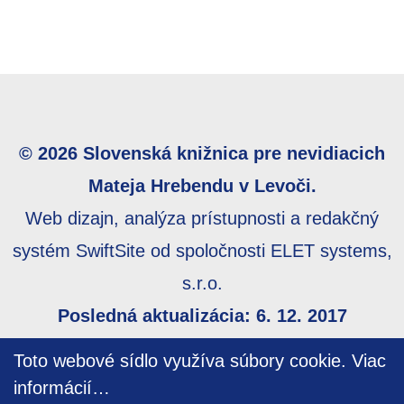
© 2026 Slovenská knižnica pre nevidiacich
Mateja Hrebendu v Levoči.
Web dizajn, analýza prístupnosti a redakčný
systém SwiftSite od spoločnosti ELET systems,
s.r.o.
Posledná aktualizácia: 6. 12. 2017
Webmaster:
webmaster@skn.sk
,
Informácie o
Toto webové sídlo využíva súbory cookie.
Viac
prístupnosti
,
Mapa stránky
informácií…