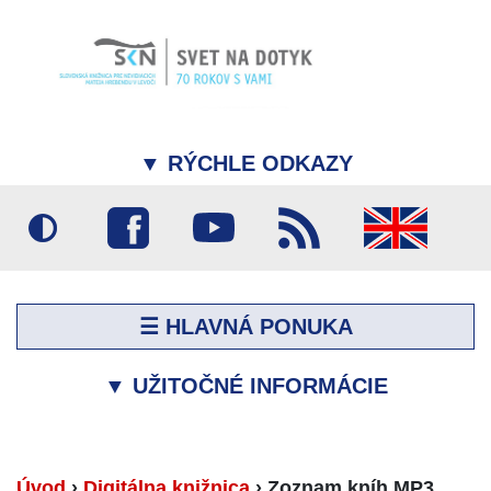
▼
RÝCHLE ODKAZY
☰ HLAVNÁ PONUKA
▼
UŽITOČNÉ INFORMÁCIE
Úvod
›
Digitálna knižnica
›
Zoznam kníh MP3