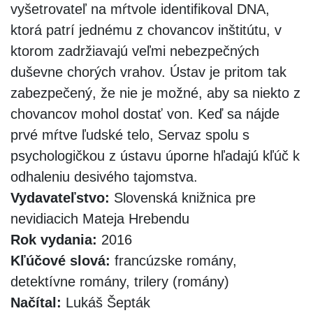
vyšetrovateľ na mŕtvole identifikoval DNA,
ktorá patrí jednému z chovancov inštitútu, v
ktorom zadržiavajú veľmi nebezpečných
duševne chorých vrahov. Ústav je pritom tak
zabezpečený, že nie je možné, aby sa niekto z
chovancov mohol dostať von. Keď sa nájde
prvé mŕtve ľudské telo, Servaz spolu s
psychologičkou z ústavu úporne hľadajú kľúč k
odhaleniu desivého tajomstva.
Vydavateľstvo:
Slovenská knižnica pre
nevidiacich Mateja Hrebendu
Rok vydania:
2016
Kľúčové slová:
francúzske romány,
detektívne romány, trilery (romány)
Načítal:
Lukáš Šepták