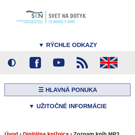
▼
RÝCHLE ODKAZY
☰ HLAVNÁ PONUKA
▼
UŽITOČNÉ INFORMÁCIE
Úvod
›
Digitálna knižnica
›
Zoznam kníh MP3