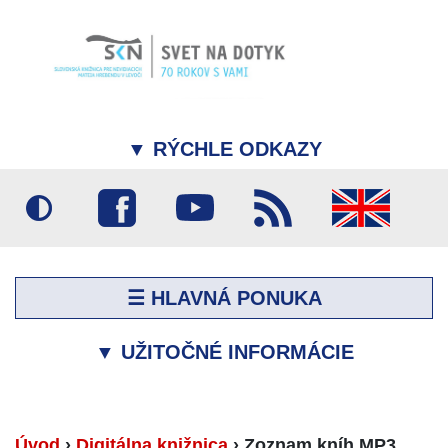
▼
RÝCHLE ODKAZY
☰ HLAVNÁ PONUKA
▼
UŽITOČNÉ INFORMÁCIE
Úvod
›
Digitálna knižnica
›
Zoznam kníh MP3