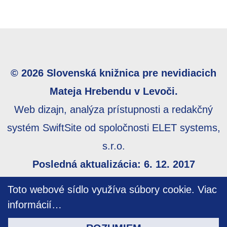
© 2026 Slovenská knižnica pre nevidiacich
Mateja Hrebendu v Levoči.
Web dizajn, analýza prístupnosti a redakčný
systém SwiftSite od spoločnosti ELET systems,
s.r.o.
Posledná aktualizácia: 6. 12. 2017
Webmaster:
webmaster@skn.sk
,
Informácie o
Toto webové sídlo využíva súbory cookie.
Viac
prístupnosti
,
Mapa stránky
informácií…