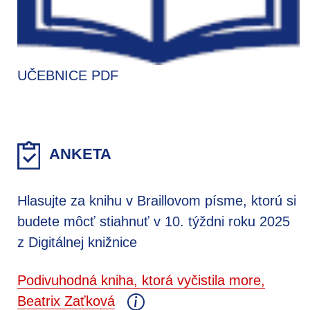
UČEBNICE PDF
ANKETA
Hlasujte za knihu v Braillovom písme, ktorú si
budete môcť stiahnuť v 10. týždni roku 2025
z Digitálnej knižnice
Podivuhodná kniha, ktorá vyčistila more,
Beatrix Zaťková